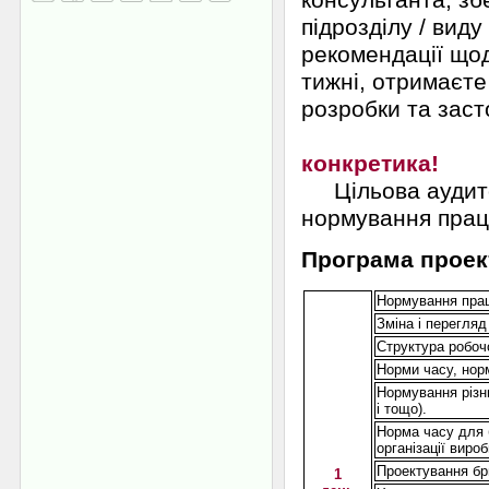
консультанта, зб
підрозділу / вид
рекомендації щод
тижні, отримаєте
розробки та заст
Нія
конкретика!
Цільова аудиторі
нормування праці
Програма проек
Нормування прац
Зміна і перегляд
Структура робоч
Норми часу, норм
Нормування різн
і тощо).
Норма часу для 
організації виро
Проектування бр
1