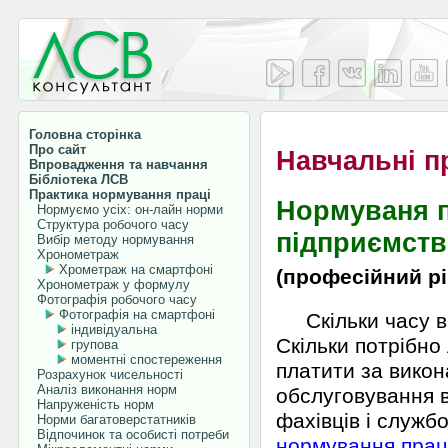
Головна сторінка
Про сайт
Навчальні п
Впровадження та навчання
Бібліотека ЛСВ
Практика нормування праці
Нормуваня п
Нормуємо усіх: он-лайн норми
Структура робочого часу
підприємств
Вибір методу нормування
Хронометраж
Хрометраж на смартфоні
(професійний рів
Хронометраж у формулу
Фотографія робочого часу
Фотографія на смартфоні
Скільки часу ві
індивідуальна
Скільки потрібно
групова
моментні спостереження
платити за викон
Розрахунок чисельності
Аналіз виконання норм
обслуговування в
Напруженість норм
фахівців і служб
Норми багатоверстатників
Відпочинок та особисті потреби
нормування прац