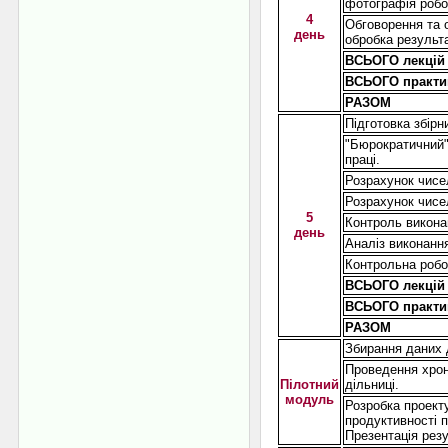
фотографія робо
4
Обговорення та о
день
обробка результ
ВСЬОГО лекцій 
ВСЬОГО практи
РАЗОМ
Підготовка збірн
"Бюрократичний"
праці.
Розрахунок чисел
Розрахунок чисел
5
Контроль викона
день
Аналіз виконання
Контрольна робот
ВСЬОГО лекцій 
ВСЬОГО практи
РАЗОМ
Збирання даних 
Проведення хрон
Пілотний
дільниці.
модуль
Розробка проект
продуктивності п
Презентація резу