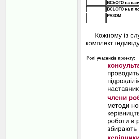
ВСЬОГО на навч
ВСЬОГО на піл
РАЗОМ
Кожному із слух
комплект індивід
Ролі учасників проекту:
консульт
проводить
підрозділі
наставник
члени ро
методи но
керівницт
роботи в 
збирають і
керівники