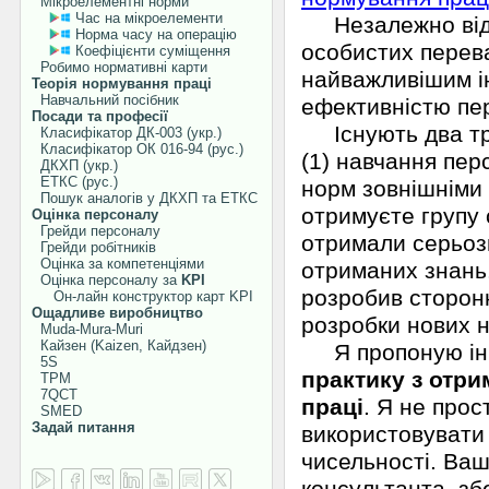
Мікроелементні норми
Час на мікроелементи
Незалежно від в
Норма часу на операцію
особистих перева
Коефіцієнти суміщення
Робимо нормативні карти
найважливішим і
Теорія нормування праці
Навчальний посібник
ефективністю пе
Посади та професії
Існують два тра
Класифікатор ДК-003 (укр.)
Класифікатор ОК 016-94 (рус.)
(1) навчання пе
ДКХП (укр.)
ЕТКС (рус.)
норм зовнішніми
Пошук аналогів у ДКХП та ЕТКС
отримуєте групу 
Оцінка персоналу
Грейди персоналу
отримали серьоз
Грейди робітників
Оцінка за компетенціями
отриманих знань.
Оцінка персоналу за
KPI
розробив сторонн
Он-лайн конструктор карт KPI
Ощадливе виробництво
розробки нових н
Muda-Mura-Muri
Кайзен (Kaizen, Кайдзен)
Я пропоную ін
5S
практику з отр
TPM
7QCT
праці
. Я не прос
SMED
Задай питання
використовувати 
чисельності. Ваш