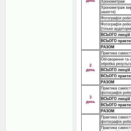
день
Хронометраж
Хронометраж вир
заняття)
Фотографія робоч
Фотографія робо
(тільки аудиторні
ВСЬОГО лекцій 
ВСЬОГО практи
РАЗОМ
Практика самост
Обговорення та о
обробка результ
2
день
ВСЬОГО лекцій 
ВСЬОГО практи
РАЗОМ
Практика самост
фотографія робо
3
ВСЬОГО лекцій 
день
ВСЬОГО практи
РАЗОМ
Практика самост
фотографія робо
Практика самост