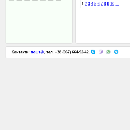
1
2
3
4
5
6
7
8
9
10
...
Контакти:
пошт@
, тел. +38 (067) 664-92-42,