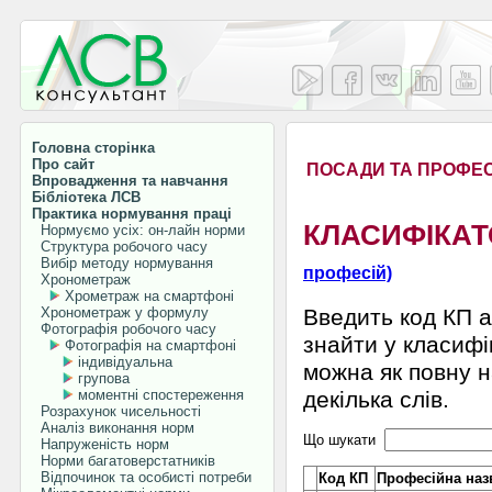
Головна сторінка
Про сайт
ПОСАДИ ТА ПРОФЕС
Впровадження та навчання
Бібліотека ЛСВ
Практика нормування праці
КЛАСИФІКАТ
Нормуємо усіх: он-лайн норми
Структура робочого часу
Вибір методу нормування
професій)
Хронометраж
Хрометраж на смартфоні
Хронометраж у формулу
Введить код КП а
Фотографія робочого часу
знайти у класифі
Фотографія на смартфоні
індивідуальна
можна як повну на
групова
моментні спостереження
декілька слів.
Розрахунок чисельності
Аналіз виконання норм
Що шукати
Напруженість норм
Норми багатоверстатників
Відпочинок та особисті потреби
Код КП
Професійна наз