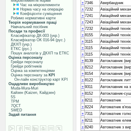
Мікроелементні норми
+
7346
Авербандник
Час на мікроелементи
Норма часу на операцію
+
7232
Авіаційний механ
Коефіцієнти суміщення
+
7241
Авіаційний механ
Робимо нормативні карти
+
7243
Авіаційний механ
Теорія нормування праці
Навчальний посібник
+
7232
Авіаційний техні
Посади та професії
+
8155
Авіаційний техні
Класифікатор ДК-003 (укр.)
Класифікатор ОК 016-94 (рус.)
+
3115
Авіаційний технік
ДКХП (укр.)
+
3115
Авіаційний техні
ЕТКС (рус.)
Пошук аналогів у ДКХП та ЕТКС
+
3115
Авіаційний техні
Оцінка персоналу
+
8139
Автоклавник (вир
Грейди персоналу
Грейди робітників
+
8212
Автоклавник (вир
Оцінка за компетенціями
+
8154
Автоклавник (вир
Оцінка персоналу за
KPI
Он-лайн конструктор карт KPI
+
8122
Автоклавник лит
Ощадливе виробництво
+
9311
Автоклавник на з
Muda-Mura-Muri
Кайзен (Kaizen, Кайдзен)
+
8152
Автоклавник-суш
5S
+
8211
Автоматник
TPM
7QCT
+
8224
Автоматник в'яза
SMED
+
7311
Автоматник голк
Задай питання
+
8211
Автоматник елем
+
8240
Автоматник з ви