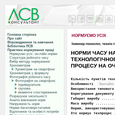
Головна сторінка
НОРМУЄМО УСІХ
Про сайт
Впровадження та навчання
Інженер-технолог, технік-
Бібліотека ЛСВ
Практика нормування праці
НОРМИ ЧАСУ Н
Нормуємо усіх: он-лайн норми
Структура робочого часу
ТЕХНОЛОГІЧНО
Вибір методу нормування
ПРОЦЕСУ НА ОЧ
Хронометраж
Хрометраж на смартфоні
Хронометраж у формулу
Фотографія робочого часу
Кількість пунктів тех
Фотографія на смартфоні
Особливості
індивідуальна
групова
Використання типового
моментні спостереження
Коригування документу
Розрахунок чисельності
Габарит виробу ......
Аналіз виконання норм
Маса виробу .........
Напруженість норм
Норми багатоверстатників
Норми, використовува
Відпочинок та особисті потреби
Хто нормує техпроцес 