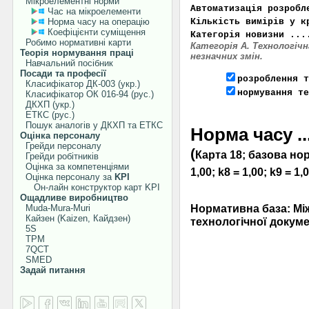
Мікроелементні норми
Автоматизація розробл
Час на мікроелементи
Норма часу на операцію
Кількість вимірів у к
Коефіцієнти суміщення
Категорія новизни ...
Робимо нормативні карти
Категорія А. Технологічн
Теорія нормування праці
незначних змін.
Навчальний посібник
Посади та професії
розроблення т
Класифікатор ДК-003 (укр.)
нормування те
Класифікатор ОК 016-94 (рус.)
ДКХП (укр.)
ЕТКС (рус.)
Пошук аналогів у ДКХП та ЕТКС
Норма часу .......
Оцінка персоналу
Грейди персоналу
(
Карта 18; базова норма
Грейди робітників
Оцінка за компетенціями
1,00; k8 = 1,00; k9 = 1,
Оцінка персоналу за
KPI
Он-лайн конструктор карт KPI
Ощадливе виробництво
Нормативна база: Мі
Muda-Mura-Muri
Кайзен (Kaizen, Кайдзен)
технологічної докумен
5S
TPM
7QCT
SMED
Задай питання