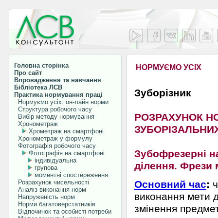
Головна сторінка
НОРМУЄМО УСІХ
Про сайт
Впровадження та навчання
Бібліотека ЛСВ
Зуборізник
Практика нормування праці
Нормуємо усіх: он-лайн норми
Структура робочого часу
РОЗРАХУНОК Н
Вибір методу нормування
Хронометраж
ЗУБОРІЗАЛЬНИ
Хрометраж на смартфоні
Хронометраж у формулу
Фотографія робочого часу
Зубофрезерні н
Фотографія на смартфоні
індивідуальна
ділення. Фрези 
групова
моментні спостереження
Розрахунок чисельності
Основний час
:
ч
Аналіз виконання норм
виконання мети д
Напруженість норм
Норми багатоверстатників
змінення предмету
Відпочинок та особисті потреби