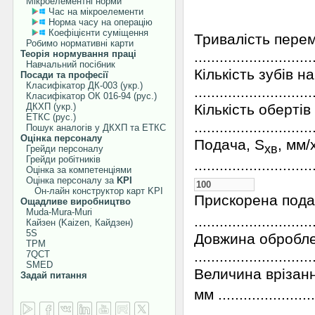
Мікроелементні норми
Час на мікроелементи
Норма часу на операцію
Коефіцієнти суміщення
Тривалість перем
Робимо нормативні карти
Теорія нормування праці
...........................
Навчальний посібник
Кількість зубів н
Посади та професії
Класифікатор ДК-003 (укр.)
............................
Класифікатор ОК 016-94 (рус.)
ДКХП (укр.)
Кількість обертів 
ЕТКС (рус.)
............................
Пошук аналогів у ДКХП та ЕТКС
Оцінка персоналу
Подача, S
, мм/
хв
Грейди персоналу
Грейди робітників
............................
Оцінка за компетенціями
Оцінка персоналу за
KPI
Он-лайн конструктор карт KPI
Прискорена подач
Ощадливе виробництво
Muda-Mura-Muri
...........................
Кайзен (Kaizen, Кайдзен)
5S
Довжина оброблен
TPM
............................
7QCT
SMED
Величина врізання
Задай питання
мм ........................