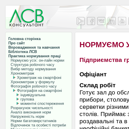
Головна сторінка
НОРМУЄМО У
Про сайт
Впровадження та навчання
Бібліотека ЛСВ
Практика нормування праці
Підприємства г
Нормуємо усіх: он-лайн норми
Структура робочого часу
Вибір методу нормування
Офіціант
Хронометраж
Хрометраж на смартфоні
Хронометраж у формулу
Склад робіт
Фотографія робочого часу
Фотографія на смартфоні
Готує зал до обс
індивідуальна
прибори, столову
групова
моментні спостереження
серветки різним
Розрахунок чисельності
Аналіз виконання норм
столів. Приймає 
Напруженість норм
роздавальні та в
Норми багатоверстатників
Відпочинок та особисті потреби
неофіційні банке