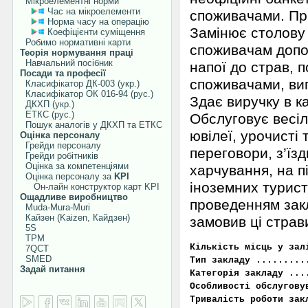
Мікроелементні норми
Час на мікроелементи
споживачами. При
Норма часу на операцію
Замінює столову 
Коефіцієнти суміщення
Робимо нормативні карти
споживачам допом
Теорія нормування праці
Навчальний посібник
напої до страв, п
Посади та професії
споживачами, ви
Класифікатор ДК-003 (укр.)
Класифікатор ОК 016-94 (рус.)
Здає виручку в к
ДКХП (укр.)
ЕТКС (рус.)
Обслуговує весілл
Пошук аналогів у ДКХП та ЕТКС
ювілеї, урочисті 
Оцінка персоналу
Грейди персоналу
переговори, з’їз
Грейди робітників
Оцінка за компетенціями
харчування, на п
Оцінка персоналу за
KPI
іноземних туристі
Он-лайн конструктор карт KPI
Ощадливе виробництво
проведенням закл
Muda-Mura-Muri
Кайзен (Kaizen, Кайдзен)
замовив ці страв
5S
TPM
Кількість місць у зал
7QCT
SMED
Тип закладу .........
Задай питання
Категорія закладу ...
Особливості обслугову
Тривалість роботи за