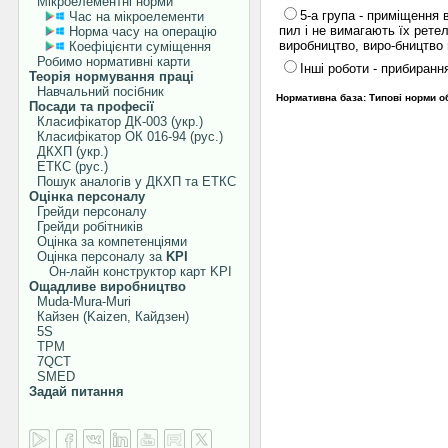
Мікроелементні норми
5-а група - приміщення 
Час на мікроелементи
пил і не вимагають їх рете
Норма часу на операцію
виробництво, виро-бництво 
Коефіцієнти суміщення
Робимо нормативні карти
Інші роботи - прибирання
Теорія нормування праці
Навчальний посібник
Нормативна база: Типові норми о
Посади та професії
Класифікатор ДК-003 (укр.)
Класифікатор ОК 016-94 (рус.)
ДКХП (укр.)
ЕТКС (рус.)
Пошук аналогів у ДКХП та ЕТКС
Оцінка персоналу
Грейди персоналу
Грейди робітників
Оцінка за компетенціями
Оцінка персоналу за
KPI
Он-лайн конструктор карт KPI
Ощадливе виробництво
Muda-Mura-Muri
Кайзен (Kaizen, Кайдзен)
5S
TPM
7QCT
SMED
Задай питання