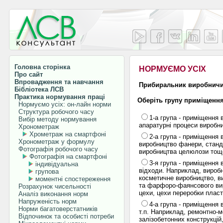
Головна сторінка
НОРМУЄМО УСІХ
Про сайт
Впровадження та навчання
Прибиральник виробнич
Бібліотека ЛСВ
Практика нормування праці
Оберіть групу приміщенн
Нормуємо усіх: он-лайн норми
Структура робочого часу
1-а група - приміщення 
Вибір методу нормування
апаратурні процеси виробни
Хронометраж
Хрометраж на смартфоні
2-а група - приміщення 
Хронометраж у формулу
виробництво фанери, станда
Фотографія робочого часу
виробництва целюлози тощ
Фотографія на смартфоні
3-я група - приміщення в
індивідуальна
відходи. Наприклад, виробн
групова
косметичне виробництво, в
моментні спостереження
та фарфоро-фаянсового вир
Розрахунок чисельності
цехи, цехи переробки пласт
Аналіз виконання норм
Напруженість норм
4-а група - приміщення в
Норми багатоверстатників
т.п. Наприклад, ремонтно-ме
Відпочинок та особисті потреби
залізобетонних конструкцій,