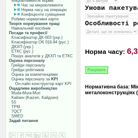
Мікроелементні норми
Час на мікроелементи
Умови пакетув
Норма часу на операцію
Коефіцієнти суміщення
Робимо нормативні карти
Особливості р
Теорія нормування праці
Навчальний посібник
Посади та професії
Класифікатор ДК-003 (укр.)
Класифікатор ОК 016-94 (рус.)
ДКХП (укр.)
6,
Норма часу:
ЕТКС (рус.)
Пошук аналогів у ДКХП та ЕТКС
Оцінка персоналу
Грейди персоналу
Грейди робітників
Оцінка за компетенціями
Оцінка персоналу за
KPI
Он-лайн конструктор карт KPI
Нормативна база: Між
Ощадливе виробництво
металоконструкціях (
Muda-Mura-Muri
Кайзен (Kaizen, Кайдзен)
5S
TPM
7QCT
SMED
Задай питання