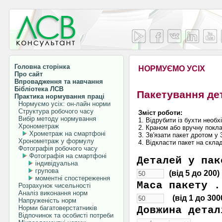
Головна сторінка
НОРМУЄМО УСІХ
Про сайт
Впровадження та навчання
Бібліотека ЛСВ
Пакетування де
Практика нормування праці
Нормуємо усіх: он-лайн норми
Структура робочого часу
Зміст роботи:
Вибір методу нормування
1. Відрубити із бухти необх
Хронометраж
2. Краном або вручну покла
Хрометраж на смартфоні
3. Зв'язати пакет дротом у 
Хронометраж у формулу
4. Відкласти пакет на ск
Фотографія робочого часу
Фотографія на смартфоні
Деталей у па
індивідуальна
групова
(від 5 до 200)
моментні спостереження
Маса пакету .
Розрахунок чисельності
Аналіз виконання норм
(від 1 до 300
Напруженість норм
Норми багатоверстатників
Довжина детал
Відпочинок та особисті потреби