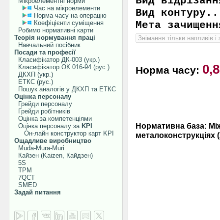
Вид відрізанн
Мікроелементні норми
Час на мікроелементи
Вид контуру
..
Норма часу на операцію
Коефіцієнти суміщення
Мета зачищенн
Робимо нормативні карти
Теорія нормування праці
Навчальний посібник
Посади та професії
Класифікатор ДК-003 (укр.)
0,
Класифікатор ОК 016-94 (рус.)
Норма часу:
ДКХП (укр.)
ЕТКС (рус.)
Пошук аналогів у ДКХП та ЕТКС
Оцінка персоналу
Грейди персоналу
Грейди робітників
Оцінка за компетенціями
Нормативна база: Між
Оцінка персоналу за
KPI
Он-лайн конструктор карт KPI
металоконструкціях (
Ощадливе виробництво
Muda-Mura-Muri
Кайзен (Kaizen, Кайдзен)
5S
TPM
7QCT
SMED
Задай питання