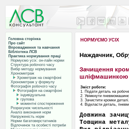
Головна сторінка
НОРМУЄМО УСІХ
Про сайт
Впровадження та навчання
Бібліотека ЛСВ
Наждачник, Обр
Практика нормування праці
Нормуємо усіх: он-лайн норми
Структура робочого часу
Зачищення кром
Вибір методу нормування
Хронометраж
шліфмашинко
Хрометраж на смартфоні
Хронометраж у формулу
Фотографія робочого часу
Зміст роботи:
Фотографія на смартфоні
1. Подати деталь на робоче
індивідуальна
2. Увімкнути пневмомашинк
групова
3. Зачистити кромки деталі
моментні спостереження
4. Відкласти деталь, пнев
Розрахунок чисельності
Аналіз виконання норм
Довжина зачи
Напруженість норм
Норми багатоверстатників
Товщина 
Відпочинок та особисті потреби