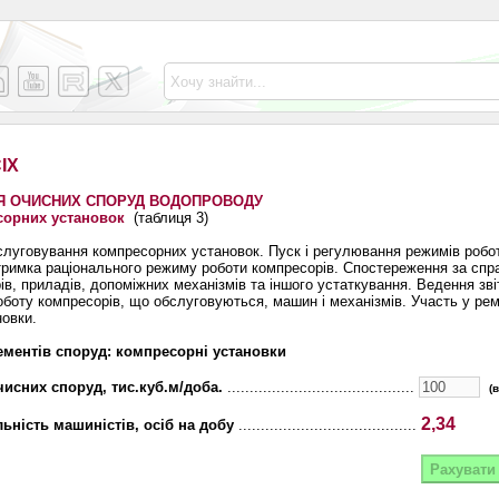
ІХ
Я ОЧИСНИХ СПОРУД ВОДОПРОВОДУ
сорних установок
(таблиця 3)
луговування компресорних установок. Пуск і регулювання режимів робот
тримка раціонального режиму роботи компресорів. Спостереження за спр
ів, приладів, допоміжних механізмів та іншого устаткування. Ведення зві
оботу компресорів, що обслуговуються, машин і механізмів. Участь у рем
новки.
ментів споруд: компресорні установки
исних споруд, тис.куб.м/доба.
..........................................
(
2,34
ьність машиністів, осіб на добу
........................................