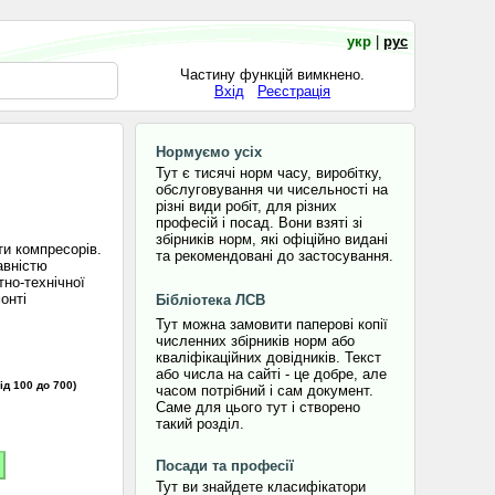
укр
|
рус
Частину функцій вимкнено.
Вхід
Реєстрація
Нормуємо усіх
Тут є тисячі норм часу, виробітку,
обслуговування чи чисельності на
різні види робіт, для різних
професій і посад. Вони взяті зі
збірників норм, які офіційно видані
и компресорів.
та рекомендовані до застосування.
авністю
тно-технічної
онті
Бібліотека ЛСВ
Тут можна замовити паперові копії
численних збірників норм або
кваліфікаційних довідників. Текст
або числа на сайті - це добре, але
від 100 до 700)
часом потрібний і сам документ.
Саме для цього тут і створено
такий розділ.
Посади та професії
Тут ви знайдете класифікатори