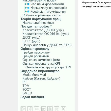
Мікроелементні норми
Нормативна база цього 
Час на мікроелементи
споруд і насосних станц
Норма часу на операцію
Коефіцієнти суміщення
Робимо нормативні карти
Теорія нормування праці
Навчальний посібник
Посади та професії
Класифікатор ДК-003 (укр.)
Класифікатор ОК 016-94 (рус.)
ДКХП (укр.)
ЕТКС (рус.)
Пошук аналогів у ДКХП та ЕТКС
Оцінка персоналу
Грейди персоналу
Грейди робітників
Оцінка за компетенціями
Оцінка персоналу за
KPI
Он-лайн конструктор карт KPI
Ощадливе виробництво
Muda-Mura-Muri
Кайзен (Kaizen, Кайдзен)
5S
TPM
7QCT
SMED
Задай питання