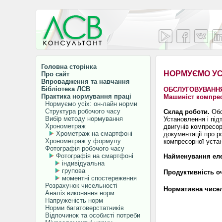
Головна сторінка
НОРМУЄМО УС
Про сайт
Впровадження та навчання
Бібліотека ЛСВ
ОБСЛУГОВУВАНН
Практика нормування праці
Машиніст компре
Нормуємо усіх: он-лайн норми
Структура робочого часу
Склад роботи.
Обс
Вибір методу нормування
Установлення і під
Хронометраж
двигунів компресор
Хрометраж на смартфоні
документації про р
Хронометраж у формулу
компресорної уста
Фотографія робочого часу
Фотографія на смартфоні
Найменування еле
індивідуальна
групова
Продуктивність оч
моментні спостереження
Розрахунок чисельності
Нормативна чисел
Аналіз виконання норм
Напруженість норм
Норми багатоверстатників
Відпочинок та особисті потреби