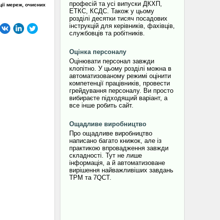
професій та усі випуски ДКХП,
ції мереж, очисних
ЕТКС, КСДС. Також у цьому
розділі десятки тисяч посадових
інструкцій для керівників, фахівців,
службовців та робітників.
Оцінка персоналу
Оцінювати персонал завжди
клопітно. У цьому розділі можна в
автоматизованому режимі оцінити
компетенції працівників, провести
грейдування персоналу. Ви просто
вибираєте підходящий варіант, а
все інше робить сайт.
Ощадливе виробництво
Про ощадливе виробництво
написано багато книжок, але із
практикою впровадження завжди
складності. Тут не лише
інформація, а й автоматизоване
вирішення найважливіших завдань
TPM та 7QCT.