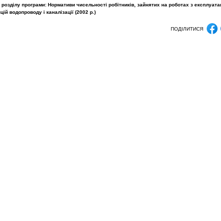
розділу програми: Нормативи чисельності робітників, зайнятих на роботах з експлуата
ій водопроводу і каналізації (2002 p.)
ПОДІЛИТИСЯ