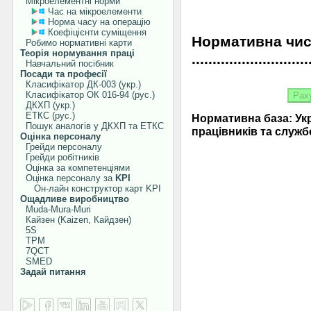
Мікроелементні норми
Час на мікроелементи
Норма часу на операцію
Коефіцієнти суміщення
Нормативна чисе
Робимо нормативні карти
Теорія нормування праці
............................
Навчальний посібник
Посади та професії
Класифікатор ДК-003 (укр.)
Класифікатор ОК 016-94 (рус.)
ДКХП (укр.)
ЕТКС (рус.)
Нормативна база: Ук
Пошук аналогів у ДКХП та ЕТКС
працівників та службо
Оцінка персоналу
Грейди персоналу
Грейди робітників
Оцінка за компетенціями
Оцінка персоналу за
KPI
Он-лайн конструктор карт KPI
Ощадливе виробництво
Muda-Mura-Muri
Кайзен (Kaizen, Кайдзен)
5S
TPM
7QCT
SMED
Задай питання