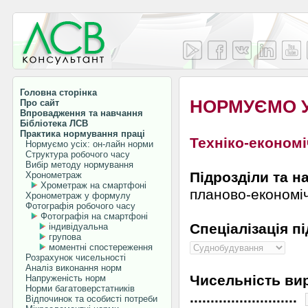
Головна сторінка
НОРМУЄМО У
Про сайт
Впровадження та навчання
Бібліотека ЛСВ
Практика нормування праці
Техніко-економ
Нормуємо усіх: он-лайн норми
Структура робочого часу
Вибір методу нормування
Підрозділи та н
Хронометраж
Хрометраж на смартфоні
планово-економі
Хронометраж у формулу
Фотографія робочого часу
Фотографія на смартфоні
Спеціалізація підприєм
індивідуальна
групова
моментні спостереження
Розрахунок чисельності
Аналіз виконання норм
Чисельність ви
Напруженість норм
Норми багатоверстатників
..........................
Відпочинок та особисті потреби