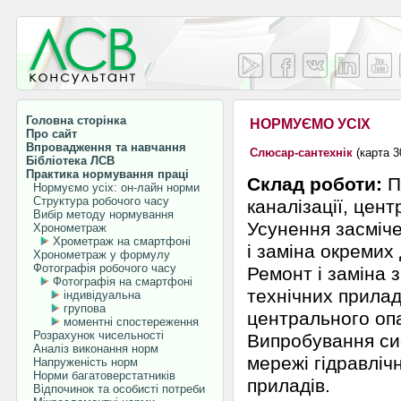
Головна сторінка
НОРМУЄМО УСІХ
Про сайт
Впровадження та навчання
Слюсар-сантехнік
(карта 3
Бібліотека ЛСВ
Практика нормування праці
Склад роботи:
П
Нормуємо усіх: он-лайн норми
Структура робочого часу
каналізації, цен
Вибір методу нормування
Усунення засміче
Хронометраж
Хрометраж на смартфоні
і заміна окремих
Хронометраж у формулу
Фотографія робочого часу
Ремонт і заміна 
Фотографія на смартфоні
технічних прила
індивідуальна
групова
центрального опа
моментні спостереження
Розрахунок чисельності
Випробування си
Аналіз виконання норм
мережі гідравліч
Напруженість норм
Норми багатоверстатників
приладів.
Відпочинок та особисті потреби