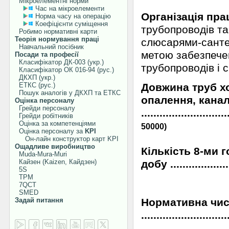
Мікроелементні норми
Час на мікроелементи
Організація прац
Норма часу на операцію
Коефіцієнти суміщення
трубопроводів та
Робимо нормативні карти
Теорія нормування праці
слюсарями-санте
Навчальний посібник
метою забезпече
Посади та професії
Класифікатор ДК-003 (укр.)
трубопроводів і 
Класифікатор ОК 016-94 (рус.)
ДКХП (укр.)
ЕТКС (рус.)
Довжина труб х
Пошук аналогів у ДКХП та ЕТКС
опалення, каналі
Оцінка персоналу
Грейди персоналу
............................
Грейди робітників
Оцінка за компетенціями
50000)
Оцінка персоналу за
KPI
Он-лайн конструктор карт KPI
Ощадливе виробництво
Кількість 8-ми 
Muda-Mura-Muri
Кайзен (Kaizen, Кайдзен)
добу .....................
5S
TPM
7QCT
SMED
Задай питання
Нормативна чисе
............................