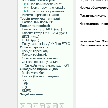
Мікроелементні норми
Час на мікроелементи
Норма часу на операцію
Норма обслуговув
Коефіцієнти суміщення
Робимо нормативні карти
Фактична чисельніс
Теорія нормування праці
Навчальний посібник
Нормативна чисельніст
Посади та професії
Класифікатор ДК-003 (укр.)
Класифікатор ОК 016-94 (рус.)
ДКХП (укр.)
ЕТКС (рус.)
Нормативна база: Міжг
Пошук аналогів у ДКХП та ЕТКС
обслуговуванням основ
Оцінка персоналу
Грейди персоналу
Грейди робітників
Оцінка за компетенціями
Оцінка персоналу за
KPI
Он-лайн конструктор карт KPI
Ощадливе виробництво
Muda-Mura-Muri
Кайзен (Kaizen, Кайдзен)
5S
TPM
7QCT
SMED
Задай питання