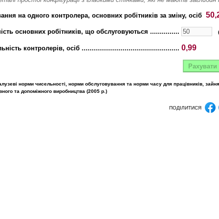
50,
ання на одного контролера, основних робітників за зміну, осіб
ть основних робітників, що обслуговуються ...............
0,99
ь контролерів, осіб ..................................................
алузеві норми чисельності, норми обслуговування та норми часу для працівників, зайн
ного та допоміжного виробництва (2005 p.)
ПОДІЛИТИСЯ