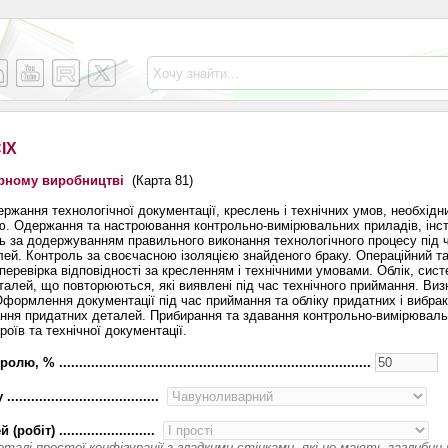
ІХ
рному виробництві
(Карта 81)
ржання технологічної документації, креслень і технічних умов, необхідн
ю. Одержання та настроювання контрольно-вимірювальних приладів, інст
ь за додержуванням правильного виконання технологічного процесу під 
ей. Контроль за своєчасною ізоляцією знайденого браку. Операційний т
перевірка відповідності за кресленням і технічними умовами. Облік, сист
талей, що повторюються, які виявлені під час технічного приймання. Ви
 Оформлення документації під час приймання та обліку придатних і вибра
ння придатних деталей. Прибирання та здавання контрольно-вимірюваль
троїв та технічної документації.
 ..............................................................................
..................................
обіт) ........................
еталі простої конфігурації з гладкими стінками, які не мають заглибин