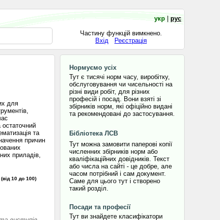
укр
|
рус
Частину функцій вимкнено.
Вхід
Реєстрація
Нормуємо усіх
Тут є тисячі норм часу, виробітку,
обслуговування чи чисельності на
різні види робіт, для різних
професій і посад. Вони взяті зі
их для
збірників норм, які офіційно видані
рументів,
та рекомендовані до застосування.
час
а остаточний
ематизація та
Бібліотека ЛСВ
значення причин
Тут можна замовити паперові копії
кованих
численних збірників норм або
них приладів,
кваліфікаційних довідників. Текст
або числа на сайті - це добре, але
часом потрібний і сам документ.
(від 10 до 100)
Саме для цього тут і створено
такий розділ.
Посади та професії
Тут ви знайдете класифікатори
 та виступів.