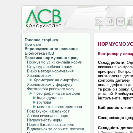
Головна сторінка
НОРМУЄМО УС
Про сайт
Впровадження та навчання
Бібліотека ЛСВ
Контролер у лива
Практика нормування праці
Нормуємо усіх: он-лайн норми
Склад роботи.
Оде
Структура робочого часу
виконання контрол
Вибір методу нормування
пристроїв. Контрол
Хронометраж
виготовлення детал
Хрометраж на смартфоні
контроль деталей, 
Хронометраж у формулу
аналіз дефектів де
Фотографія робочого часу
та розмірів браку.
Фотографія на смартфоні
деталей. Клеймува
індивідуальна
інструментів, прис
групова
моментні спостереження
Вибірковість контролю, %
Розрахунок чисельності
Аналіз виконання норм
Спеціалізація цеху ....
Напруженість норм
Норми багатоверстатників
Складність деталей (р
Відпочинок та особисті потреби
I Прості деталі. Д