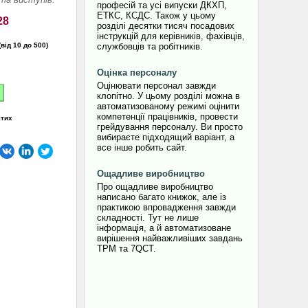
професій та усі випуски ДКХП,
ЕТКС, КСДС. Також у цьому
28
розділі десятки тисяч посадових
інструкцій для керівників, фахівців,
(від 10 до 500)
службовців та робітників.
Оцінка персоналу
Оцінювати персонал завжди
клопітно. У цьому розділі можна в
автоматизованому режимі оцінити
компетенції працівників, провести
ятих
грейдування персоналу. Ви просто
вибираєте підходящий варіант, а
все інше робить сайт.
Ощадливе виробництво
Про ощадливе виробництво
написано багато книжок, але із
практикою впровадження завжди
складності. Тут не лише
інформація, а й автоматизоване
вирішення найважливіших завдань
TPM та 7QCT.