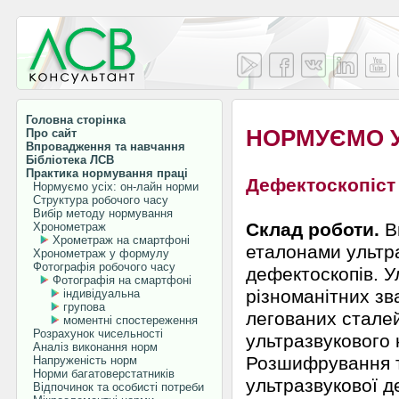
Головна сторінка
НОРМУЄМО У
Про сайт
Впровадження та навчання
Бібліотека ЛСВ
Практика нормування праці
Дефектоскопіст
Нормуємо усіх: он-лайн норми
Структура робочого часу
Вибір методу нормування
Склад роботи.
В
Хронометраж
Хрометраж на смартфоні
еталонами ультр
Хронометраж у формулу
Фотографія робочого часу
дефектоскопів. У
Фотографія на смартфоні
різноманітних зва
індивідуальна
групова
легованих сталей
моментні спостереження
Розрахунок чисельності
ультразвукового
Аналіз виконання норм
Розшифрування т
Напруженість норм
Норми багатоверстатників
ультразвукової д
Відпочинок та особисті потреби