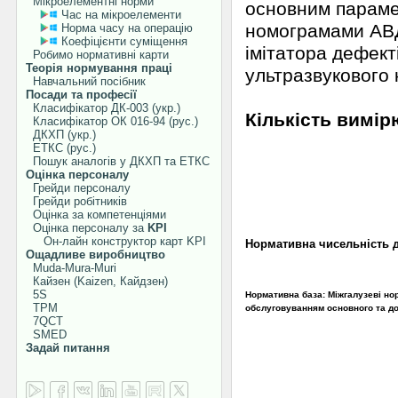
Мікроелементні норми
основним параме
Час на мікроелементи
номограмами АВД 
Норма часу на операцію
Коефіцієнти суміщення
імітатора дефект
Робимо нормативні карти
Теорія нормування праці
ультразвукового
Навчальний посібник
Посади та професії
Класифікатор ДК-003 (укр.)
Кількість вимір
Класифікатор ОК 016-94 (рус.)
ДКХП (укр.)
ЕТКС (рус.)
Пошук аналогів у ДКХП та ЕТКС
Оцінка персоналу
Грейди персоналу
деталі дрібні, ш
Грейди робітників
Оцінка за компетенціями
товщини металу
Оцінка персоналу за
KPI
Он-лайн конструктор карт KPI
Нормативна чисельність деф
Ощадливе виробництво
Muda-Mura-Muri
Кайзен (Kaizen, Кайдзен)
5S
Нормативна база: Міжгалузеві но
TPM
обслуговуванням основного та до
7QCT
SMED
Задай питання