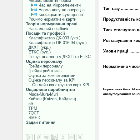
Мікроелементні норми
Час на мікроелементи
Тип газу ..................
Норма часу на операцію
Коефіцієнти суміщення
Робимо нормативні карти
Продуктивність компре
Теорія нормування праці
Навчальний посібник
Тиск стиснутого повіт
Посади та професії
Класифікатор ДК-003 (укр.)
Розташування ко
Класифікатор ОК 016-94 (рус.)
ДКХП (укр.)
Умови праці ...........
ЕТКС (рус.)
Пошук аналогів у ДКХП та ЕТКС
Оцінка персоналу
Грейди персоналу
Нормативна чисельніст
Грейди робітників
Оцінка за компетенціями
Оцінка персоналу за
KPI
Он-лайн конструктор карт KPI
Ощадливе виробництво
Нормативна база: Міжг
Muda-Mura-Muri
обслуговуванням основ
Кайзен (Kaizen, Кайдзен)
5S
TPM
7QCT
SMED
Задай питання