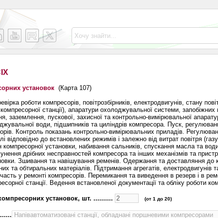
ІХ
сорних установок
(Карта 107)
евірка роботи компресорів, повітрозбірників, електродвигунів, стану пові
омпресорної станції), апаратури охолоджувальної системи, запобіжних 
, заземлення, пускової, захисної та контрольно-вимірювальної апарату
жувальної води, підшипників та циліндрів компресора. Пуск, регулюван
орів. Контроль показань контрольно-вимірювальних приладів. Регулюва
алі відповідно до встановлених режимів і залежно від витрат повітря (газ
компресорної установки, набивання сальників, спускання масла та води
Усунення дрібних несправностей компресора та інших механізмів та пристр
новки. Зшивання та навішування ременів. Одержання та доставляння до 
их та обтиральних матеріалів. Підтримання агрегатів, електродвигунів т
часть у ремонті компресорів. Перемикання та виведення в резерв і в рем
есорної станції. Ведення встановленої документації та обліку роботи ко
омпресорних установок, шт. ..........
(от 1 до 20)
....