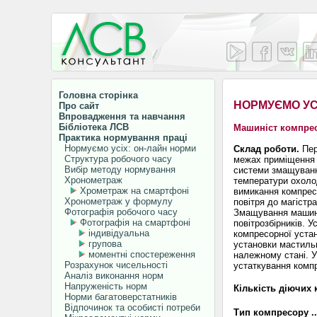
Головна сторінка
НОРМУЄМО УС
Про сайт
Впровадження та навчання
Бібліотека ЛСВ
Машиніст компре
Практика нормування праці
Нормуємо усіх: он-лайн норми
Склад роботи.
Пер
Структура робочого часу
межах приміщення к
Вибір методу нормування
системи змащування
Хронометраж
температури охолод
Хрометраж на смартфоні
вимикання компрес
Хронометраж у формулу
повітря до магістр
Фотографія робочого часу
Змащування машин 
Фотографія на смартфоні
повітрозбірників. 
індивідуальна
компресорної уста
групова
установки мастильн
моментні спостереження
належному стані. У
Розрахунок чисельності
устаткування компр
Аналіз виконання норм
Напруженість норм
Кількість діючих к
Норми багатоверстатників
Відпочинок та особисті потреби
Тип компресору ....