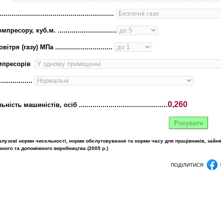
.......................................................
сору, куб.м. ..............................
ря (газу) МПа .............................
мпресорів
..............
0,260
ь машиністів, осіб .............................................
алузеві норми чисельності, норми обслуговування та норми часу для працівників, зайн
ного та допоміжного виробництва (2005 p.)
ПОДІЛИТИСЯ