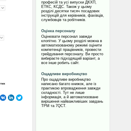
професій та усі випуски ДКХП,
ЕТКС, КСДС. Також у цьому
розділі десятки тисяч посадових
інструкцій для керівників, фахівців,
службовців та робітників.
Оцінка персоналу
Оцінювати персонал завжди
клопітно. У цьому розділі можна в
автоматизованому режимі оцінити
компетенції працівників, провести
грейдування персоналу. Ви просто
вибираєте підходящий варіант, а
все інше робить сайт.
Ощадливе виробництво
Про ощадливе виробництво
написано багато книжок, але із
ятих
практикою впровадження завжди
складності. Тут не лише
інформація, а й автоматизоване
вирішення найважливіших завдань
TPM та 7QCT.