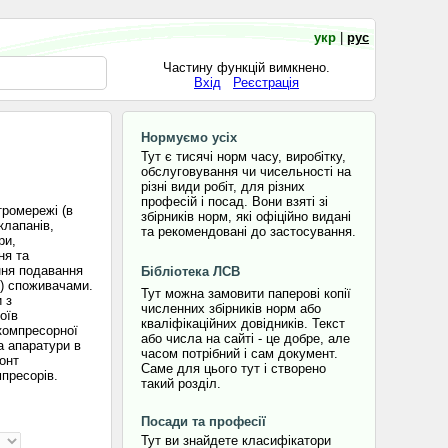
укр
|
рус
Частину функцій вимкнено.
Вхід
Реєстрація
Нормуємо усіх
Тут є тисячі норм часу, виробітку,
обслуговування чи чисельності на
різні види робіт, для різних
професій і посад. Вони взяті зі
тромережі (в
збірників норм, які офіційно видані
клапанів,
та рекомендовані до застосування.
ри,
ня та
ння подавання
Бібліотека ЛСВ
у) споживачами.
Тут можна замовити паперові копії
 з
численних збірників норм або
оїв
кваліфікаційних довідників. Текст
компресорної
або числа на сайті - це добре, але
а апаратури в
часом потрібний і сам документ.
онт
Саме для цього тут і створено
мпресорів.
такий розділ.
Посади та професії
Тут ви знайдете класифікатори