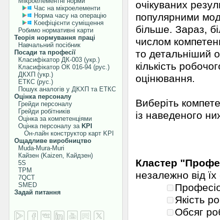
Мікроелементні норми
очікуваних резуль
Час на мікроелементи
популярними моде
Норма часу на операцію
Коефіцієнти суміщення
більше. Зараз, б
Робимо нормативні карти
Теорія нормування праці
числом компетенц
Навчальний посібник
то детальніший о
Посади та професії
Класифікатор ДК-003 (укр.)
кількість робочо
Класифікатор ОК 016-94 (рус.)
ДКХП (укр.)
оцінювання.
ЕТКС (рус.)
Пошук аналогів у ДКХП та ЕТКС
Оцінка персоналу
Виберіть компете
Грейди персоналу
Грейди робітників
із наведеного ни
Оцінка за компетенціями
Оцінка персоналу за
KPI
Он-лайн конструктор карт KPI
Ощадливе виробництво
Muda-Mura-Muri
Кайзен (Kaizen, Кайдзен)
Кластер "Профе
5S
TPM
незалежно від їх 
7QCT
SMED
Професіо
Задай питання
Якість р
Обсяг роб