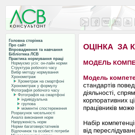
Головна сторінка
ОЦІНКА ЗА 
Про сайт
Впровадження та навчання
Бібліотека ЛСВ
Практика нормування праці
МОДЕЛЬ КОМПЕ
Нормуємо усіх: он-лайн норми
Структура робочого часу
Вибір методу нормування
Модель компете
Хронометраж
Хрометраж на смартфоні
стандартів повед
Хронометраж у формулу
Фотографія робочого часу
діяльності, спря
Фотографія на смартфоні
корпоративних ці
індивідуальна
групова
працівників може
моментні спостереження
Розрахунок чисельності
Аналіз виконання норм
Набір компетенці
Напруженість норм
Норми багатоверстатників
від переслідуван
Відпочинок та особисті потреби