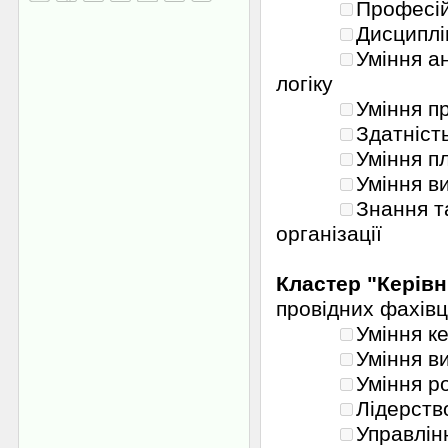
Професій
Дисциплін
Уміння а
логіку
Уміння п
Здатніст
Уміння п
Уміння в
Знання т
організації
Кластер "Керівн
провідних фахівц
Уміння к
Уміння в
Уміння р
Лідерств
Управлін