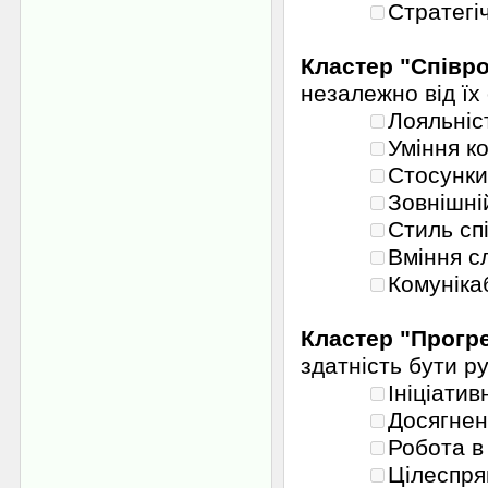
Стратегіч
Кластер "Співро
незалежно від їх 
Лояльніст
Уміння к
Стосунки
Зовнішні
Стиль сп
Вміння с
Комуніка
Кластер "Прогр
здатність бути р
Ініціатив
Досягнен
Робота в
Цілеспря