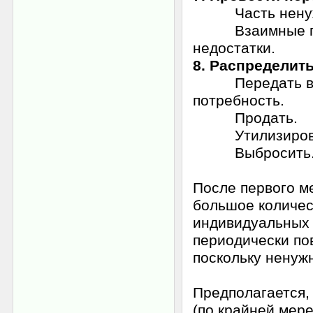
Часть ненужног
Взаимные пров
недостатки.
8. Распределит
Передать в дру
потребность.
Продать.
Утилизирова
Выбросить
После первого ме
большое количес
индивидуальных 
периодически пов
поскольку ненуж
Предполагается, 
(по крайней мер