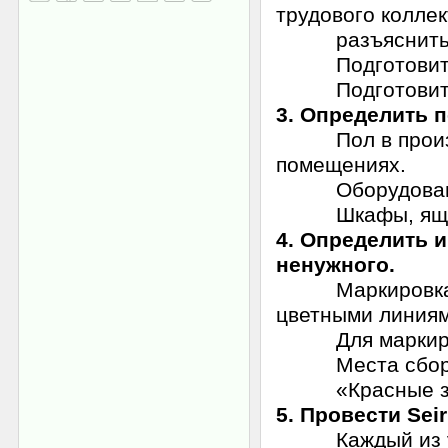
трудового коллек
разъяснить им
Подготовить и 
Подготовить и 
3. Определить 
Пол в произво
помещениях.
Оборудован
Шкафы, ящики, 
4. Определить и
ненужного.
Маркировка осу
цветными линиям
Для маркировки
Места сбора н
«Красные зоны
5. Провести Seir
Каждый из учас