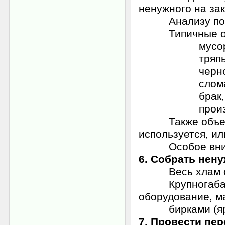
ненужного на за
Анализу подл
Типичные объе
мусор
тряпье, в
черновые 
сломанный и
брак,
производстве
Также объекты 
используется, ил
Особое вниман
6. Собрать нену
Весь хлам снос
Крупногабарит
оборудование, м
бирками (ярлык
7. Провести пе