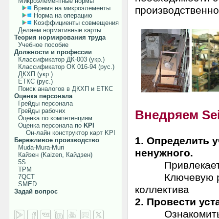
Микроэлементные нормы
Время на микроэлементы
производственно
Норма на операцию
Коэффициенты совмещения
Делаем нормативные карты
Теория нормирования труда
Учебное пособие
Должности и профессии
Классификатор ДК-003 (укр.)
Классификатор ОК 016-94 (рус.)
ДКХП (укр.)
ЕТКС (рус.)
Поиск аналогов в ДКХП и ЕТКС
Оценка персонала
Грейды персонала
Грейды рабочих
Внедряем Sei
Оценка по компетенциям
Оценка персонала по
KPI
Он-лайн конструктор карт KPI
1. Определить у
Бережливое производство
Muda-Mura-Muri
ненужного.
Кайзен (Kaizen, Кайдзен)
5S
Привлекается 
TPM
Ключевую роль
7QCT
SMED
коллектива
Задай вопрос
2. Провести ус
Ознакомить пер