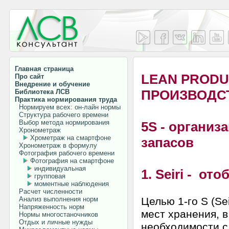
Главная страница
LEAN PRODU
Про сайт
Внедрение и обучение
ПРОИЗВОДС
Библиотека ЛСВ
Практика нормирования труда
Нормируем всех: он-лайн нормы
Структура рабочего времени
Выбор метода нормирования
5
S - организ
Хронометраж
Хрометраж на смартфоне
запасов
Хронометраж в формулу
Фотография рабочего времени
Фотография на смартфоне
индивидуальная
1. Seiri - от
групповая
моментные наблюдения
Расчет численности
Анализ выполнения норм
Целью 1-го S (Se
Напряженность норм
мест хранения, в
Нормы многостаночников
Отдых и личные нужды
необходимости с