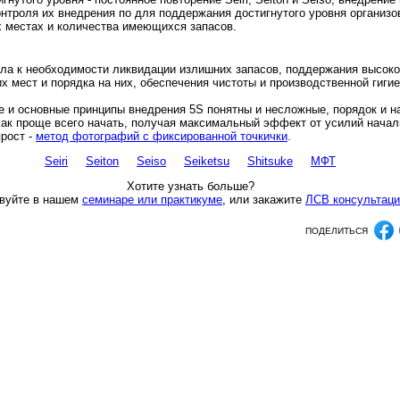
онтроля их внедрения по для поддержания достигнутого уровня организо
 местах и ​​количества имеющихся запасов.
ла к необходимости ликвидации излишних запасов, поддержания высоко
х мест и порядка на них, обеспечения чистоты и производственной гиги
е и основные принципы внедрения 5S понятны и несложные, порядок и н
Как проще всего начать, получая максимальный эффект от усилий начал
прост -
метод фотографий с фиксированной точкички
.
Seiri
Seiton
Seiso
Seiketsu
Shitsuke
МФТ
Хотите узнать больше?
вуйте в нашем
семинаре или практикуме
, или закажите
ЛСВ консультац
ПОДЕЛИТЬСЯ