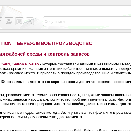
TION – БЕРЕЖЛИВОЕ ПРОИЗВОДСТВО
ция рабочей среды и контроль запасов
- Seiri, Seiton и Seiso
- которые составляли единый и независимый мето
откие сроки и с малыми затратами избавиться лишних запасов, упорядоч
овать рабочее место и привести в порядок производственные и служебн
е 3S позволяло в достаточно короткие сроки достигать определенного м
ем, ракбочие места теряли организованность, ненужные запасы вновь н
нужных запасов нарушался, количество проблем увеличивалось. Часто 
а, причем на многих предприятиях такая необходимость возникала доста
я описанных недостатков метода 3S, и учитывая тот факт, что в реализ
персонал, были добавлены еще два элемента:
нутого уровня - постоянное повторение Seiri, Seiton и Seiso, внедрение