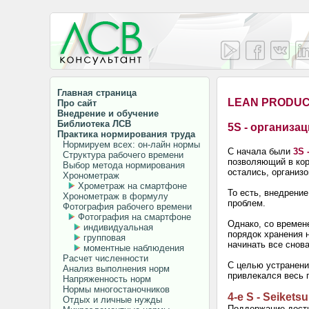
Главная страница
LEAN PRODUC
Про сайт
Внедрение и обучение
Библиотека ЛСВ
5
S - организа
Практика нормирования труда
Нормируем всех: он-лайн нормы
С начала были
3S 
Структура рабочего времени
позволяющий в кор
Выбор метода нормирования
остались, организ
Хронометраж
Хрометраж на смартфоне
То есть, внедрени
Хронометраж в формулу
проблем.
Фотография рабочего времени
Фотография на смартфоне
Однако, со времен
индивидуальная
порядок хранения 
групповая
начинать все снов
моментные наблюдения
Расчет численности
С целью устранени
Анализ выполнения норм
привлекался весь 
Напряженность норм
Нормы многостаночников
4-е S - Seiketsu
Отдых и личные нужды
Поддержание достиг