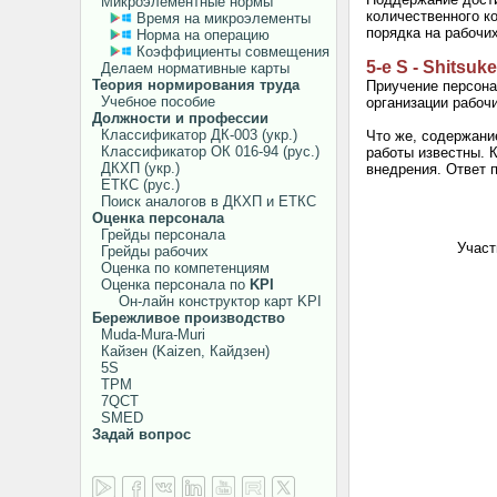
Микроэлементные нормы
количественного к
Время на микроэлементы
порядка на рабочих
Норма на операцию
Коэффициенты совмещения
5-е S - Shitsuke
Делаем нормативные карты
Теория нормирования труда
Приучение персона
Учебное пособие
организации рабочи
Должности и профессии
Классификатор ДК-003 (укр.)
Что же, содержани
Классификатор ОК 016-94 (рус.)
работы известны. 
ДКХП (укр.)
внедрения. Ответ 
ЕТКС (рус.)
Поиск аналогов в ДКХП и ЕТКС
Оценка персонала
Грейды персонала
Участ
Грейды рабочих
Оценка по компетенциям
Оценка персонала по
KPI
Он-лайн конструктор карт KPI
Бережливое производство
Muda-Mura-Muri
Кайзен (Kaizen, Кайдзен)
5S
TPM
7QCT
SMED
Задай вопрос