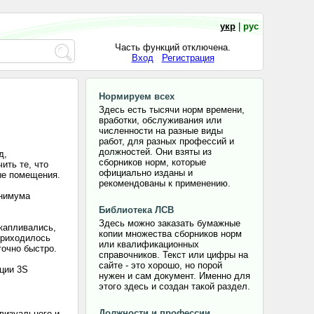
укр
|
рус
Часть функций отключена.
Вход
Регистрация
Нормируем всех
Здесь есть тысячи норм времени,
вработки, обслуживания или
численности на разные виды
работ, для разных профессий и
должностей. Они взяты из
д,
сборников норм, которые
ить те, что
официально изданы и
ые помещения.
рекомендованы к применению.
инимума
Библиотека ЛСВ
Здесь можно заказать бумажные
акапливались,
копии множества сборников норм
приходилось
или квалификационных
точно быстро.
справочников. Текст или цифры на
сайте - это хорошо, но порой
ации 3S
нужен и сам документ. Именно для
этого здесь и создан такой раздел.
Должности и профессии
 визуального и