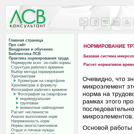
Главная страница
Про сайт
НОРМИРОВАНИЕ ТР
Внедрение и обучение
Библиотека ЛСВ
Базовая система микроэ
Практика нормирования труда
Нормируем всех: он-лайн нормы
Расчет нормативов врем
Структура рабочего времени
Выбор метода нормирования
Хронометраж
Очевидно, что з
Хрометраж на смартфоне
Хронометраж в формулу
микроэлемент эт
Фотография рабочего времени
норма на трудов
Фотография на смартфоне
индивидуальная
рамках этого пр
групповая
моментные наблюдения
последовательн
Расчет численности
микроэлементов.
Анализ выполнения норм
Напряженность норм
Нормы многостаночников
Основой работы 
Отдых и личные нужды