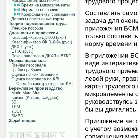
трудового проце
Микроэлементные нормы
Время на микроэлементы
Норма на операцию
Составлять само
Коэффициенты совмещения
Делаем нормативные карты
задача для очен
Теория нормирования труда
приложения БСМ-
Учебное пособие
Должности и профессии
только составить
Классификатор ДК-003 (укр.)
Классификатор ОК 016-94 (рус.)
норму времени н
ДКХП (укр.)
ЕТКС (рус.)
В приложении БС
Поиск аналогов в ДКХП и ЕТКС
Оценка персонала
виде интерактив
Грейды персонала
трудового прием
Грейды рабочих
Оценка по компетенциям
левой руки, прав
Оценка персонала по
KPI
Он-лайн конструктор карт KPI
карты трудового
Бережливое производство
микроэлементы с
Muda-Mura-Muri
Кайзен (Kaizen, Кайдзен)
руководствуясь 
5S
TPM
бы вы двигались,
7QCT
SMED
Приложение авто
Задай вопрос
с учетом возмож
совмещения мик