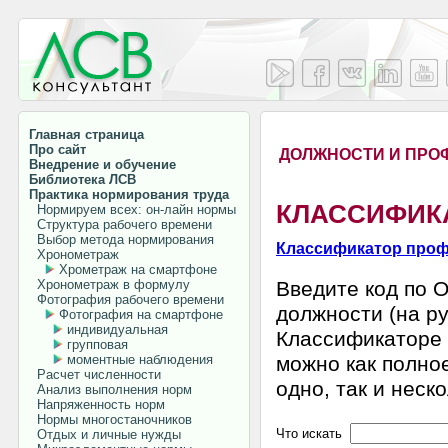
Главная страница
Про сайт
ДОЛЖНОСТИ И ПРО
Внедрение и обучение
Библиотека ЛСВ
Практика нормирования труда
КЛАССИФИКА
Нормируем всех: он-лайн нормы
Структура рабочего времени
Выбор метода нормирования
Классификатор проф
Хронометраж
Хрометраж на смартфоне
Хронометраж в формулу
Введите код по 
Фотография рабочего времени
должности (на ру
Фотография на смартфоне
индивидуальная
Классификаторе 
групповая
моментные наблюдения
можно как полное
Расчет численности
одно, так и неско
Анализ выполнения норм
Напряженность норм
Нормы многостаночников
Что искать
Отдых и личные нужды