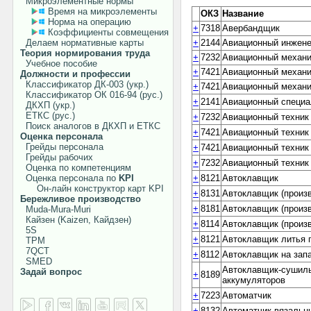
Микроэлементные нормы
Время на микроэлементы
ОКЗ
Название
Норма на операцию
+
7318
Авербандщик
Коэффициенты совмещения
Делаем нормативные карты
+
2144
Авиационный инжен
Теория нормирования труда
+
7232
Авиационный механик
Учебное пособие
+
7421
Авиационный механи
Должности и профессии
Классификатор ДК-003 (укр.)
+
7421
Авиационный механи
Классификатор ОК 016-94 (рус.)
+
2141
Авиационный специа
ДКХП (укр.)
ЕТКС (рус.)
+
7232
Авиационный техник
Поиск аналогов в ДКХП и ЕТКС
+
7421
Авиационный техник
Оценка персонала
Грейды персонала
+
7421
Авиационный техник
Грейды рабочих
+
7232
Авиационный техник
Оценка по компетенциям
Оценка персонала по
KPI
+
8121
Автоклавщик
Он-лайн конструктор карт KPI
+
8131
Автоклавщик (произ
Бережливое производство
+
8181
Автоклавщик (произв
Muda-Mura-Muri
Кайзен (Kaizen, Кайдзен)
+
8114
Автоклавщик (произ
5S
+
8121
Автоклавщик литья 
TPM
7QCT
+
8112
Автоклавщик на запа
SMED
Автоклавщик-сушиль
Задай вопрос
+
8189
аккумуляторов
+
7223
Автоматчик
+
8132
Автоматчик вязальн