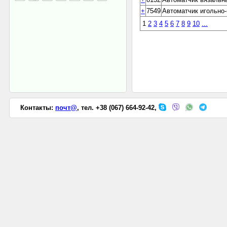
+
7549
Автоматчик игольно
1
2
3
4
5
6
7
8
9
10
...
Контакты:
почт@
, тел. +38 (067) 664-92-42,