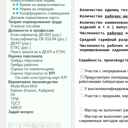
Микроэлементные нормы
Время на микроэлементы
Норма на операцию
Количество единиц тех
Коэффициенты совмещения
Количество
рабочих ме
Делаем нормативные карты
Теория нормирования труда
Количество наименован
Учебное пособие
изделий и т.п.) выпус
Должности и профессии
Численность
рабочих
на
Классификатор ДК-003 (укр.)
Классификатор ОК 016-94 (рус.)
Средний тарифный разр
ДКХП (укр.)
Численность рабочих н
ЕТКС (рус.)
нормированным задания
Поиск аналогов в ДКХП и ЕТКС
Оценка персонала
Серийность производст
Грейды персонала
Грейды рабочих
Оценка по компетенциям
Участок с непрерывным 
Оценка персонала по
KPI
Предусмотрен пооперац
Он-лайн конструктор карт KPI
работниками лаборатории и
Бережливое производство
Muda-Mura-Muri
У высококвалифицирован
Кайзен (Kaizen, Кайдзен)
5S
Участок с вредными, вз
TPM
7QCT
SMED
Мастер не выполняет ра
Задай вопрос
Мастер не выполняет ра
современных методов орган