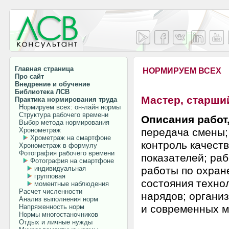
Главная страница
НОРМИРУЕМ ВСЕХ
Про сайт
Внедрение и обучение
Библиотека ЛСВ
Мастер, старши
Практика нормирования труда
Нормируем всех: он-лайн нормы
Структура рабочего времени
Описания работ
Выбор метода нормирования
Хронометраж
передача смены;
Хрометраж на смартфоне
контроль качест
Хронометраж в формулу
Фотография рабочего времени
показателей; ра
Фотография на смартфоне
индивидуальная
работы по охране
групповая
состояния техно
моментные наблюдения
Расчет численности
нарядов; органи
Анализ выполнения норм
Напряженность норм
и современных м
Нормы многостаночников
Отдых и личные нужды