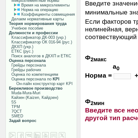
Микроэлементные нормы
Введите значени
Время на микроэлементы
Норма на операцию
минимальные зна
Коэффициенты совмещения
Делаем нормативные карты
Если факторов т
Теория нормирования труда
нелинейная, вер
Учебное пособие
Должности и профессии
соотвествующий 
Классификатор ДК-003 (укр.)
Классификатор ОК 016-94 (рус.)
ДКХП (укр.)
ЕТКС (рус.)
Поиск аналогов в ДКХП и ЕТКС
Ф
2макс
Оценка персонала
Грейды персонала
a
0
Грейды рабочих
Норма =
Оценка по компетенциям
Оценка персонала по
KPI
Он-лайн конструктор карт KPI
Бережливое производство
Muda-Mura-Muri
Кайзен (Kaizen, Кайдзен)
Ф
5S
2мин
TPM
Введите все не
7QCT
SMED
другой тип рас
Задай вопрос