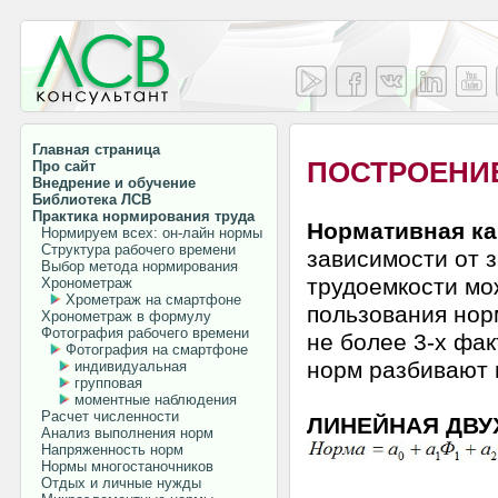
Главная страница
ПОСТРОЕНИ
Про сайт
Внедрение и обучение
Библиотека ЛСВ
Практика нормирования труда
Нормативная ка
Нормируем всех: он-лайн нормы
Структура рабочего времени
зависимости от 
Выбор метода нормирования
трудоемкости мо
Хронометраж
Хрометраж на смартфоне
пользования нор
Хронометраж в формулу
Фотография рабочего времени
не более 3-х фак
Фотография на смартфоне
норм разбивают 
индивидуальная
групповая
моментные наблюдения
Расчет численности
ЛИНЕЙНАЯ ДВ
Анализ выполнения норм
Напряженность норм
Нормы многостаночников
Отдых и личные нужды