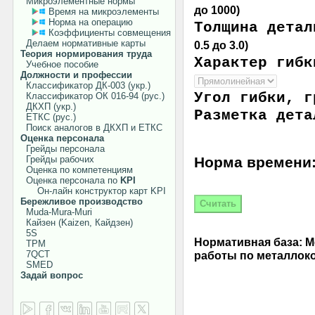
Микроэлементные нормы
до 1000)
Время на микроэлементы
Норма на операцию
Толщина дета
Коэффициенты совмещения
Делаем нормативные карты
0.5 до 3.0)
Теория нормирования труда
Характер гибк
Учебное пособие
Должности и профессии
Классификатор ДК-003 (укр.)
Угол гибки, г
Классификатор ОК 016-94 (рус.)
ДКХП (укр.)
Разметка дета
ЕТКС (рус.)
Поиск аналогов в ДКХП и ЕТКС
Оценка персонала
Грейды персонала
Грейды рабочих
Норма времени
Оценка по компетенциям
Оценка персонала по
KPI
Он-лайн конструктор карт KPI
Бережливое производство
Muda-Mura-Muri
Кайзен (Kaizen, Кайдзен)
5S
Нормативная база: 
TPM
работы по металлокон
7QCT
SMED
Задай вопрос