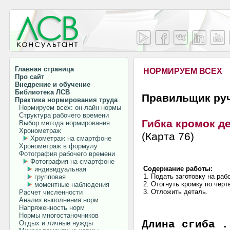
Главная страница
НОРМИРУЕМ ВСЕХ
Про сайт
Внедрение и обучение
Библиотека ЛСВ
Правильщик ру
Практика нормирования труда
Нормируем всех: он-лайн нормы
Структура рабочего времени
Гибка кромок д
Выбор метода нормирования
Хронометраж
(Карта 76)
Хрометраж на смартфоне
Хронометраж в формулу
Фотография рабочего времени
Фотография на смартфоне
Содержание работы:
индивидуальная
1. Подать заготовку на раб
групповая
2. Отогнуть кромку по черт
моментные наблюдения
3. Отложить деталь.
Расчет численности
Анализ выполнения норм
Напряженность норм
Нормы многостаночников
Длина сгиба 
Отдых и личные нужды