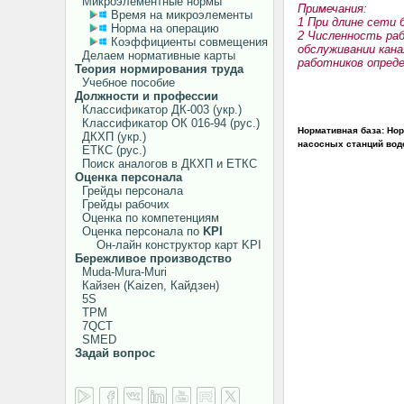
Микроэлементные нормы
Примечания:
Время на микроэлементы
1 При длине сети 
Норма на операцию
2 Численность ра
Коэффициенты совмещения
обслуживании кана
Делаем нормативные карты
работников опреде
Теория нормирования труда
Учебное пособие
Должности и профессии
Классификатор ДК-003 (укр.)
Классификатор ОК 016-94 (рус.)
Нормативная база: Нор
ДКХП (укр.)
насосных станций водоп
ЕТКС (рус.)
Поиск аналогов в ДКХП и ЕТКС
Оценка персонала
Грейды персонала
Грейды рабочих
Оценка по компетенциям
Оценка персонала по
KPI
Он-лайн конструктор карт KPI
Бережливое производство
Muda-Mura-Muri
Кайзен (Kaizen, Кайдзен)
5S
TPM
7QCT
SMED
Задай вопрос