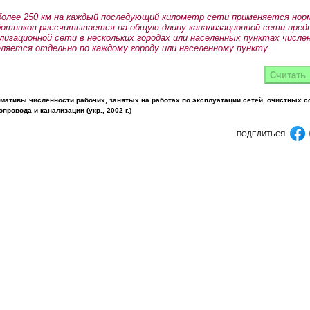
более 250 км на каждый последующий километр сети применяется норм
ботников рассчитывается на общую длину канализационной сети пред
лизационной сети в нескольких городах или населенных пунктах числ
ляется отдельно по каждому городу или населенному пункту.
мативы численности рабочих, занятых на работах по эксплуатации сетей, очистных с
ровода и канализации (укр., 2002 г.)
ПОДЕЛИТЬСЯ