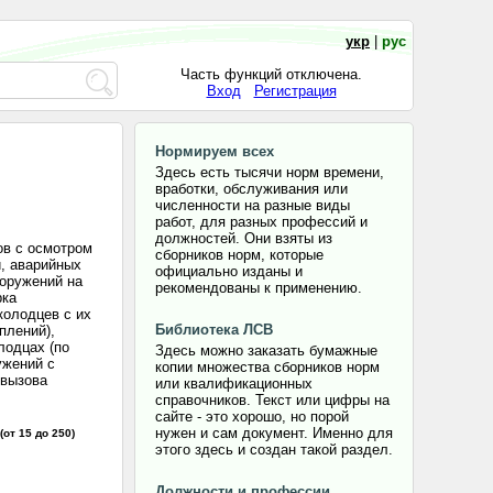
укр
|
рус
Часть функций отключена.
Вход
Регистрация
Нормируем всех
Здесь есть тысячи норм времени,
вработки, обслуживания или
численности на разные виды
работ, для разных профессий и
должностей. Они взяты из
ов с осмотром
сборников норм, которые
й, аварийных
официально изданы и
ооружений на
рекомендованы к применению.
рка
колодцев с их
Библиотека ЛСВ
плений),
лодцах (по
Здесь можно заказать бумажные
ужений с
копии множества сборников норм
 вызова
или квалификационных
справочников. Текст или цифры на
сайте - это хорошо, но порой
нужен и сам документ. Именно для
(от 15 до 250)
этого здесь и создан такой раздел.
Должности и профессии