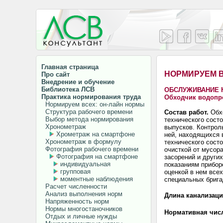
Главная страница
НОРМИРУЕМ 
Про сайт
Внедрение и обучение
Библиотека ЛСВ
ОБСЛУЖИВАНИЕ 
Практика нормирования труда
Обходчик водопр
Нормируем всех: он-лайн нормы
Структура рабочего времени
Состав работ.
Обхо
Выбор метода нормирования
технического сост
Хронометраж
выпусков. Контрол
Хрометраж на смартфоне
ней, находящихся 
Хронометраж в формулу
технического состо
Фотография рабочего времени
очисткой от мусора
Фотография на смартфоне
засорений и других
индивидуальная
показаниям прибор
групповая
оценкой в ​​нем вс
моментные наблюдения
специальных брига
Расчет численности
Анализ выполнения норм
Длина канализаци
Напряженность норм
Нормы многостаночников
Нормативная числ
Отдых и личные нужды