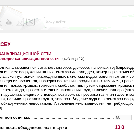
ВСЕХ
КАНАЛИЗАЦИОННОЙ СЕТИ
оводно-канализационной сети
(таблица 13)
д канализационной сети, коллекторов, дюкеров, напорных трубопровод
ояния всех сооружений на них: смотровых колодцев, камер переключени
ь за эксплуатацией присоединенных к системе водоотведения сетей и с
в ведении абонентов; проверка состояния координатных табличек; прове
яния люков, крышек, горловин, скоб, лестниц путем открывания крышек 
, снега, льда; проверка степени наполнения труб, наличии подпора (зато
 нарушений, видимых с поверхности земли; проверка наличия газов в ко
ов), наличия просадок грунта, завалов. Ведение журнала осмотров соор
ех обнаруженных недостатков. Устранение неисправностей, не требующих
д.
онной сети, км.
....................................................................
10,0
енность обходчиков, чел. в сутки
......................................