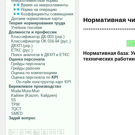
Микроэлементные нормы
Время на микроэлементы
Норма на операцию
Коэффициенты совмещения
Делаем нормативные карты
Нормативная чи
Теория нормирования труда
............................
Учебное пособие
Должности и профессии
Классификатор ДК-003 (укр.)
Классификатор ОК 016-94 (рус.)
ДКХП (укр.)
ЕТКС (рус.)
Нормативная база: 
Поиск аналогов в ДКХП и ЕТКС
технических работико
Оценка персонала
Грейды персонала
Грейды рабочих
Оценка по компетенциям
Оценка персонала по
KPI
Он-лайн конструктор карт KPI
Бережливое производство
Muda-Mura-Muri
Кайзен (Kaizen, Кайдзен)
5S
TPM
7QCT
SMED
Задай вопрос