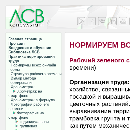
Главная страница
НОРМИРУЕМ В
Про сайт
Внедрение и обучение
Библиотека ЛСВ
Практика нормирования
Рабочий зеленого 
труда
Нормируем всех: он-лайн
времени)
нормы
Структура рабочего времени
Выбор метода
Организация труда
нормирования
Хронометраж
хозяйстве, связанны
Хрометраж на
посадкой и выращив
смартфоне
Хронометраж в формулу
цветочных растений
Фотография рабочего
времени
выравнивание террит
Фотография на
трамбовка грунта и 
смартфоне
индивидуальная
как путем механичес
групповая