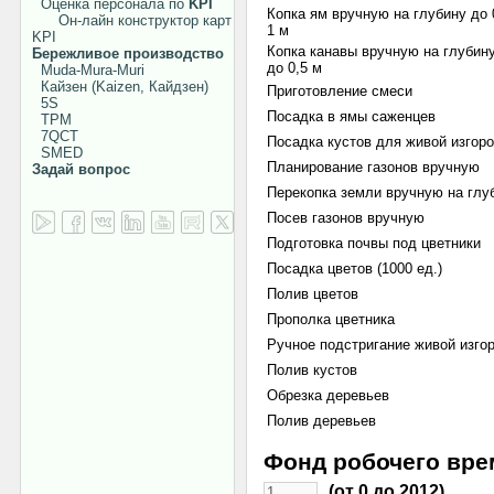
Оценка персонала по
KPI
Копка ям вручную на глубину до 
Он-лайн конструктор карт
1 м
KPI
Копка канавы вручную на глубину
Бережливое производство
до 0,5 м
Muda-Mura-Muri
Кайзен (Kaizen, Кайдзен)
Приготовление смеси
5S
Посадка в ямы саженцев
TPM
7QCT
Посадка кустов для живой изгор
SMED
Планирование газонов вручную
Задай вопрос
Перекопка земли вручную на глу
Посев газонов вручную
Подготовка почвы под цветники
Посадка цветов (1000 ед.)
Полив цветов
Прополка цветника
Ручное подстригание живой изго
Полив кустов
Обрезка деревьев
Полив деревьев
Фонд робочего вре
(от 0 до 2012)