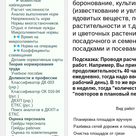
моментные
боронование, культи
наблюдения
(известкование и ув
Расчет численности
Анализ выполнения норм
ядовитых веществ, п
Напряженность норм
Нормы многостаночников
растительности и т.
Отдых и личные нужды
и цветочных растени
Микроэлементные нормы
Время на
посадочного и семен
микроэлементы
Норма на операцию
посадками и посевам
Коэффициенты
совмещения
Подсказка: Проводя расч
Делаем нормативные карты
Теория нормирования
работ. Например, Вы прин
труда
продолжительность 40 ча
Учебное пособие
ежедневно, тогда надо вв
Должности и профессии
рабочий день). В то же в
Классификатор ДК-003
(укр.)
в неделю, тогда "количес
Классификатор ОК 016-94
"повторов в плановый п
(рус.)
ДКХП (укр.)
ЕТКС (рус.)
Вид работ
Поиск аналогов в ДКХП и
ЕТКС
Оценка персонала
Планировка площадок вручную
Грейды персонала
Разбивка сетей дорожек и площа
Грейды рабочих
Оценка по компетенциям
Очистка площадок от грязи