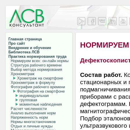
Главная страница
НОРМИРУЕМ
Про сайт
Внедрение и обучение
Библиотека ЛСВ
Практика нормирования труда
Дефектоскопист
Нормируем всех: он-лайн нормы
Структура рабочего времени
Выбор метода нормирования
Состав работ.
Ко
Хронометраж
Хрометраж на смартфоне
стационарных и 
Хронометраж в формулу
Фотография рабочего времени
подмагничивания
Фотография на смартфоне
приборами с рас
индивидуальная
групповая
дефектограмам. 
моментные наблюдения
Расчет численности
магнитографичес
Анализ выполнения норм
Подбор эталонов
Напряженность норм
Нормы многостаночников
ультразвукового
Отдых и личные нужды