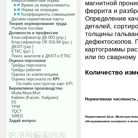
Микроэлементные нормы
магнитной прони
Время на микроэлементы
феррита и разбр
Норма на операцию
Коэффициенты совмещения
Определение кач
Делаем нормативные карты
Теория нормирования труда
деталей, сортир
Учебное пособие
толщины гальван
Должности и профессии
Классификатор ДК-003 (укр.)
дефектоскопов. 
Классификатор ОК 016-94 (рус.)
ДКХП (укр.)
картограммы рас
ЕТКС (рус.)
или по сварному 
Поиск аналогов в ДКХП и ЕТКС
Оценка персонала
Грейды персонала
Грейды рабочих
Количество изм
Оценка по компетенциям
Оценка персонала по
KPI
детали
Он-лайн конструктор карт KPI
Бережливое производство
детали мелкие, 
Muda-Mura-Muri
Кайзен (Kaizen, Кайдзен)
Нормативная численнсть де
5S
TPM
7QCT
SMED
Нормативная база: Межотраслев
Задай вопрос
обслуживанием основного и вспомо