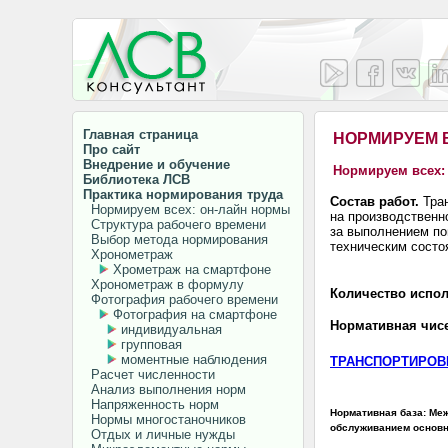
Главная страница
НОРМИРУЕМ 
Про сайт
Внедрение и обучение
Нормируем всех: 
Библиотека ЛСВ
Практика нормирования труда
Состав работ.
Тран
Нормируем всех: он-лайн нормы
на производственн
Структура рабочего времени
за выполнением по
Выбор метода нормирования
техническим состо
Хронометраж
Хрометраж на смартфоне
Хронометраж в формулу
Количество исполь
Фотография рабочего времени
Фотография на смартфоне
Нормативная чиселенн
индивидуальная
групповая
моментные наблюдения
ТРАНСПОРТИРО
Расчет численности
Анализ выполнения норм
Напряженность норм
Нормативная база: Ме
Нормы многостаночников
обслуживанием основног
Отдых и личные нужды