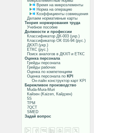
Микроэлементные нормы
Время на микроэлементы
Норма на операцию
Коэффициенты совмещения
Делаем нормативные карты
Теория нормирования труда
Учебное пособие
Должности и профессии
Классификатор ДК-003 (укр.)
Классификатор ОК 016-94 (рус.)
ДКХП (укр.)
ЕТКС (рус.)
Поиск аналогов в ДКХП и ЕТКС
Оценка персонала
Грейды персонала
Грейды рабочих
Оценка по компетенциям
Оценка персонала по
KPI
Он-лайн конструктор карт KPI
Бережливое производство
Muda-Mura-Muri
Кайзен (Kaizen, Кайдзен)
5S
TPM
7QCT
SMED
Задай вопрос