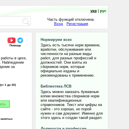
укр
|
рус
Часть функций отключена.
Вход
Регистрация
Нормируем всех
Здесь есть тысячи норм времени,
Помощь
вработки, обслуживания или
численности на разные виды
 работы в цехе,
работ, для разных профессий и
м. Наблюдение
должностей. Они взяты из
дение за
сборников норм, которые
официально изданы и
рекомендованы к применению.
(от 1 до 30)
Библиотека ЛСВ
Здесь можно заказать бумажные
копии множества сборников норм
или квалификационных
справочников. Текст или цифры на
сайте - это хорошо, но порой
нужен и сам документ. Именно для
этого здесь и создан такой раздел.
 занятых
Должности и профессии