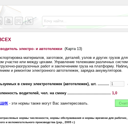
ВСЕХ
водитель электро- и автотележки
(Карта 13)
спортировка материалов, заготовок, деталей, узлов и других грузов для
ом участке или между цехами. Управление тележками различных систе
грузочно-разгрузочных работ и заключением груза на платформу. Наблю
янием и ремонтом электронного автотележек, зарядка аккумуляторов.
зуемых в смену электротележек (автотележек), шт. ..........
ость водителей, чел. на смену ......................................
1,0
ВЩИК
- эти нормы также могут Вас заинтересовать.
жотраслевые нормы численности, нормы обслуживания и нормы времени для рабочих,
о и вспомогательного производства (укр., 2005 г.)