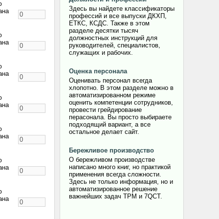
ю
Здесь вы найдете классификаторы
ана
профессий и все выпуски ДКХП,
ЕТКС, КСДС. Также в этом
разделе десятки тысяч
ю
должностных инструкций для
ана
руководителей, специалистов,
служащих и рабочих.
ю
Оценка персонала
ана
Оценивать персонал всегда
хлопотно. В этом разделе можно в
автоматизированном режиме
ю
оценить компетенции сотрудников,
ана
провести грейдирование
перасонала. Вы просто выбираете
подходящий вариант, а все
ю
остальное делает сайт.
ана
Бережливое производство
О бережливом производстве
ю
написано много книг, но практикой
ана
применения всегда сложности.
Здесь не только информация, но и
автоматизированное решение
ю
важнейших задач TPM и 7QCT.
ана