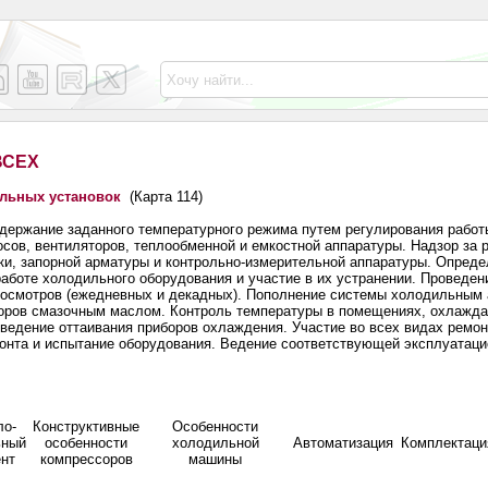
ВСЕХ
льных установок
(Карта 114)
держание заданного температурного режима путем регулирования работ
осов, вентиляторов, теплообменной и емкостной аппаратуры. Надзор за 
ки, запорной арматуры и контрольно-измерительной аппаратуры. Опред
работе холодильного оборудования и участие в их устранении. Проведен
осмотров (ежедневных и декадных). Пополнение системы холодильным 
оров смазочным маслом. Контроль температуры в помещениях, охлажд
ведение оттаивания приборов охлаждения. Участие во всех видах ремон
онта и испытание оборудования. Ведение соответствующей эксплуатаци
ло-
Конструктивные
Особенности
ьный
особенности
холодильной
Автоматизация
Комплектаци
ент
компрессоров
машины