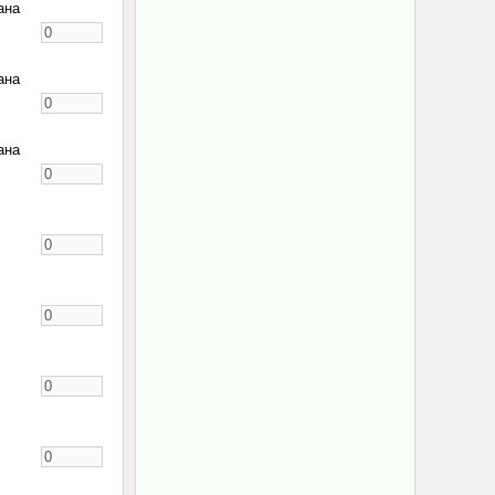
ана
ана
ана