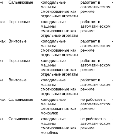
он
Сальниковые
холодильные
работает в
-
машины
автоматическом
смотированные как
режиме
отдельные агрегаты
иак
Поршневые
холодильные
работает в
-
машины
автоматическом
смотированные как
режиме
отдельные агрегаты
иак
Винтовые
холодильные
работает в
-
машины
автоматическом
смотированные как
режиме
отдельные агрегаты
он
Поршневые
холодильные
работает в
-
машины
автоматическом
смотированные как
режиме
отдельные агрегаты
он
Винтовые
холодильные
работает в
-
машины
автоматическом
смотированные как
режиме
отдельные агрегаты
иак
Сальниковые
холодильные
не работает в
-
машины
автоматическом
смотированные как
режиме
моноблок
он
Сальниковые
холодильные
не работает в
-
машины
автоматическом
смотированные как
режиме
моноблок