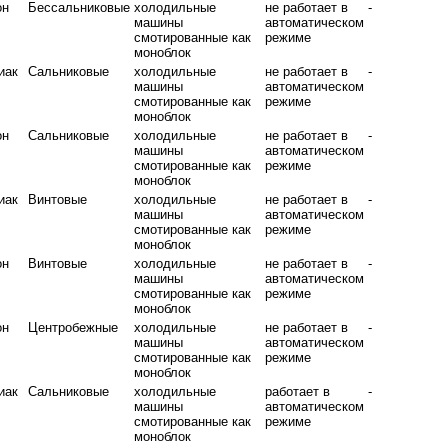
он
Бессальниковые
холодильные
не работает в
-
машины
автоматическом
смотированные как
режиме
моноблок
иак
Сальниковые
холодильные
не работает в
-
машины
автоматическом
смотированные как
режиме
моноблок
он
Сальниковые
холодильные
не работает в
-
машины
автоматическом
смотированные как
режиме
моноблок
иак
Винтовые
холодильные
не работает в
-
машины
автоматическом
смотированные как
режиме
моноблок
он
Винтовые
холодильные
не работает в
-
машины
автоматическом
смотированные как
режиме
моноблок
он
Центробежные
холодильные
не работает в
-
машины
автоматическом
смотированные как
режиме
моноблок
иак
Сальниковые
холодильные
работает в
-
машины
автоматическом
смотированные как
режиме
моноблок