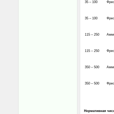
35 – 100
Фре
35 – 100
Фре
115 – 250
Амм
115 – 250
Фре
350 – 500
Амм
350 – 500
Фре
Нормативная численно