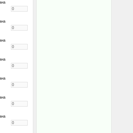
ана
ана
ана
ана
ана
ана
ана