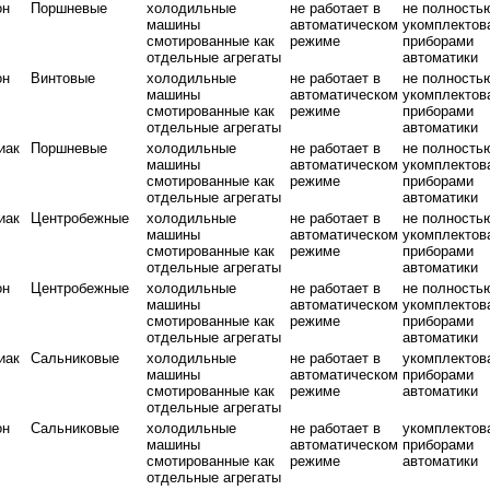
он
Поршневые
холодильные
не работает в
не полность
машины
автоматическом
укомплектов
смотированные как
режиме
приборами
отдельные агрегаты
автоматики
он
Винтовые
холодильные
не работает в
не полность
машины
автоматическом
укомплектов
смотированные как
режиме
приборами
отдельные агрегаты
автоматики
иак
Поршневые
холодильные
не работает в
не полность
машины
автоматическом
укомплектов
смотированные как
режиме
приборами
отдельные агрегаты
автоматики
иак
Центробежные
холодильные
не работает в
не полность
машины
автоматическом
укомплектов
смотированные как
режиме
приборами
отдельные агрегаты
автоматики
он
Центробежные
холодильные
не работает в
не полность
машины
автоматическом
укомплектов
смотированные как
режиме
приборами
отдельные агрегаты
автоматики
иак
Сальниковые
холодильные
не работает в
укомплектов
машины
автоматическом
приборами
смотированные как
режиме
автоматики
отдельные агрегаты
он
Сальниковые
холодильные
не работает в
укомплектов
машины
автоматическом
приборами
смотированные как
режиме
автоматики
отдельные агрегаты