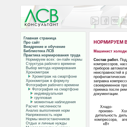
Главная страница
НОРМИРУЕМ 
Про сайт
Внедрение и обучение
Библиотека ЛСВ
Машинист холоди
Практика нормирования труда
Нормируем всех: он-лайн нормы
Состав работ.
Под
Структура рабочего времени
компрессоров, нас
Выбор метода нормирования
приборов автомати
Хронометраж
неисправностей в 
Хрометраж на смартфоне
профилактических 
Хронометраж в формулу
заправка компресс
Фотография рабочего времени
своевременное про
Фотография на смартфоне
приемка после рем
индивидуальная
документации.
групповая
моментные наблюдения
Расчет численности
Хладо-
Анализ выполнения норм
произво-
Хо
Напряженность норм
дительность
дил
Нормы многостаночников
компрессора,
аг
Отдых и личные нужды
кВт