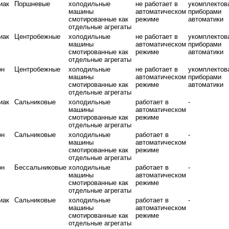
иак
Поршневые
холодильные
не работает в
укомплектов
машины
автоматическом
приборами
смотированные как
режиме
автоматики
отдельные агрегаты
иак
Центробежные
холодильные
не работает в
укомплектов
машины
автоматическом
приборами
смотированные как
режиме
автоматики
отдельные агрегаты
он
Центробежные
холодильные
не работает в
укомплектов
машины
автоматическом
приборами
смотированные как
режиме
автоматики
отдельные агрегаты
иак
Сальниковые
холодильные
работает в
-
машины
автоматическом
смотированные как
режиме
отдельные агрегаты
он
Сальниковые
холодильные
работает в
-
машины
автоматическом
смотированные как
режиме
отдельные агрегаты
он
Бессальниковые
холодильные
работает в
-
машины
автоматическом
смотированные как
режиме
отдельные агрегаты
иак
Сальниковые
холодильные
работает в
-
машины
автоматическом
смотированные как
режиме
отдельные агрегаты