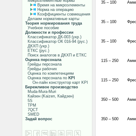
Микроэлементные нормы
35 – 100
Амм
Время на микроэлементы
Норма на операцию
Коэффициенты совмещения
Делаем нормативные карты
35 – 100
Фре
Теория нормирования труда
Учебное пособие
Должности и профессии
Классификатор ДК-003 (укр.)
35 – 100
Фре
Классификатор ОК 016-94 (рус.)
ДКХП (укр.)
ЕТКС (рус.)
Поиск аналогов в ДКХП и ЕТКС
Оценка персонала
115 – 250
Амм
Грейды персонала
Грейды рабочих
Оценка по компетенциям
Оценка персонала по
KPI
115 – 250
Фре
Он-лайн конструктор карт KPI
Бережливое производство
Muda-Mura-Muri
Кайзен (Kaizen, Кайдзен)
350 – 500
Амм
5S
TPM
7QCT
SMED
Задай вопрос
350 – 500
Амм