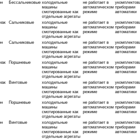
он
Бессальниковые
холодильные
не работает в
укомплектов
машины
автоматическом
приборами
смотированные как
режиме
автоматики
отдельные агрегаты
иак
Сальниковые
холодильные
не работает в
укомплектов
машины
автоматическом
приборами
смотированные как
режиме
автоматики
отдельные агрегаты
он
Сальниковые
холодильные
не работает в
укомплектов
машины
автоматическом
приборами
смотированные как
режиме
автоматики
отдельные агрегаты
иак
Поршневые
холодильные
не работает в
укомплектов
машины
автоматическом
приборами
смотированные как
режиме
автоматики
отдельные агрегаты
иак
Винтовые
холодильные
не работает в
укомплектов
машины
автоматическом
приборами
смотированные как
режиме
автоматики
отдельные агрегаты
он
Поршневые
холодильные
не работает в
укомплектов
машины
автоматическом
приборами
смотированные как
режиме
автоматики
отдельные агрегаты
он
Винтовые
холодильные
не работает в
укомплектов
машины
автоматическом
приборами
смотированные как
режиме
автоматики
отдельные агрегаты