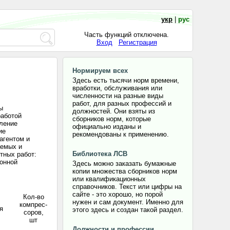
укр
|
рус
Часть функций отключена.
Вход
Регистрация
Нормируем всех
Здесь есть тысячи норм времени,
вработки, обслуживания или
численности на разные виды
работ, для разных профессий и
ы
должностей. Они взяты из
работой
сборников норм, которые
еление
официально изданы и
ие
рекомендованы к применению.
агентом и
аемых и
Библиотека ЛСВ
тных работ:
онной
Здесь можно заказать бумажные
копии множества сборников норм
или квалификационных
справочников. Текст или цифры на
сайте - это хорошо, но порой
Кол-во
нужен и сам документ. Именно для
компрес-
я
этого здесь и создан такой раздел.
соров,
шт
Должности и профессии