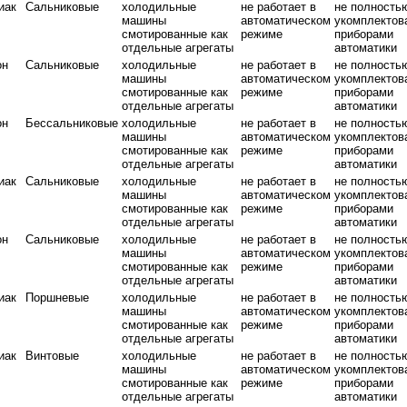
иак
Сальниковые
холодильные
не работает в
не полность
машины
автоматическом
укомплектов
смотированные как
режиме
приборами
отдельные агрегаты
автоматики
он
Сальниковые
холодильные
не работает в
не полность
машины
автоматическом
укомплектов
смотированные как
режиме
приборами
отдельные агрегаты
автоматики
он
Бессальниковые
холодильные
не работает в
не полность
машины
автоматическом
укомплектов
смотированные как
режиме
приборами
отдельные агрегаты
автоматики
иак
Сальниковые
холодильные
не работает в
не полность
машины
автоматическом
укомплектов
смотированные как
режиме
приборами
отдельные агрегаты
автоматики
он
Сальниковые
холодильные
не работает в
не полность
машины
автоматическом
укомплектов
смотированные как
режиме
приборами
отдельные агрегаты
автоматики
иак
Поршневые
холодильные
не работает в
не полность
машины
автоматическом
укомплектов
смотированные как
режиме
приборами
отдельные агрегаты
автоматики
иак
Винтовые
холодильные
не работает в
не полность
машины
автоматическом
укомплектов
смотированные как
режиме
приборами
отдельные агрегаты
автоматики