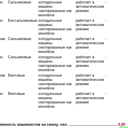
он
Сальниковые
холодильные
работает в
-
машины
автоматическом
смотированные как
режиме
моноблок
он
Бессальниковые
холодильные
работает в
-
машины
автоматическом
смотированные как
режиме
моноблок
иак
Сальниковые
холодильные
работает в
-
машины
автоматическом
смотированные как
режиме
моноблок
он
Сальниковые
холодильные
работает в
-
машины
автоматическом
смотированные как
режиме
моноблок
иак
Винтовые
холодильные
работает в
-
машины
автоматическом
смотированные как
режиме
моноблок
он
Винтовые
холодильные
работает в
-
машины
автоматическом
смотированные как
режиме
моноблок
сть машинистов на смену, чел. ..........................................
0,00