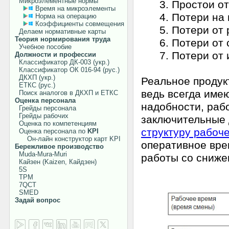
Микроэлементные нормы
3. Простои от п
Время на микроэлементы
4. Потери на п
Норма на операцию
Коэффициенты совмещения
5. Потери от ра
Делаем нормативные карты
Теория нормирования труда
6. Потери от с
Учебное пособие
7. Потери от ис
Должности и профессии
Классификатор ДК-003 (укр.)
Классификатор ОК 016-94 (рус.)
ДКХП (укр.)
Реальное продук
ЕТКС (рус.)
ведь всегда име
Поиск аналогов в ДКХП и ЕТКС
Оценка персонала
надобности, раб
Грейды персонала
Грейды рабочих
заключительные 
Оценка по компетенциям
структуру рабоч
Оценка персонала по
KPI
Он-лайн конструктор карт KPI
оперативное вре
Бережливое производство
Muda-Mura-Muri
работы со снижен
Кайзен (Kaizen, Кайдзен)
5S
TPM
7QCT
SMED
Задай вопрос