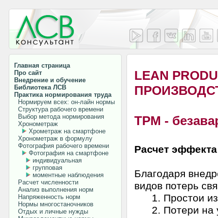
Главная страница
LEAN PRODU
Про сайт
Внедрение и обучение
ПРОИЗВОДС
Библиотека ЛСВ
Практика нормирования труда
Нормируем всех: он-лайн нормы
Структура рабочего времени
Выбор метода нормирования
ТРМ - безав
Хронометраж
Хрометраж на смартфоне
Хронометраж в формулу
Фотография рабочего времени
Расчет эффекта
Фотография на смартфоне
индивидуальная
групповая
Благодаря внедр
моментные наблюдения
Расчет численности
видов потерь св
Анализ выполнения норм
1. Простои из 
Напряженность норм
Нормы многостаночников
2. Потери на ус
Отдых и личные нужды