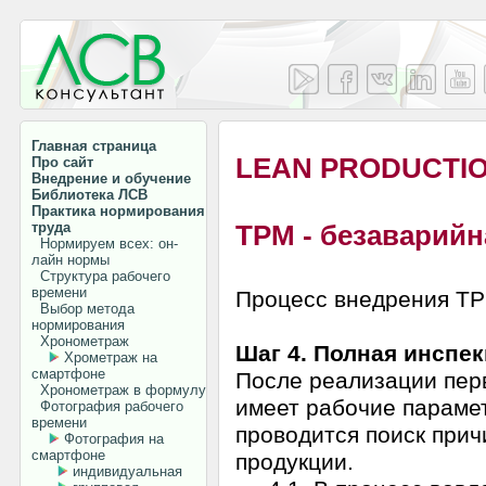
Главная страница
LEAN PRODUCTI
Про сайт
Внедрение и обучение
Библиотека ЛСВ
Практика нормирования
труда
ТРМ - безаварийн
Нормируем всех: он-
лайн нормы
Структура рабочего
времени
Процесс внедрения ТРМ
Выбор метода
нормирования
Хронометраж
Шаг 4. Полная инспек
Хрометраж на
смартфоне
После реализации перв
Хронометраж в формулу
имеет рабочие параме
Фотография рабочего
времени
проводится поиск при
Фотография на
смартфоне
продукции.
индивидуальная