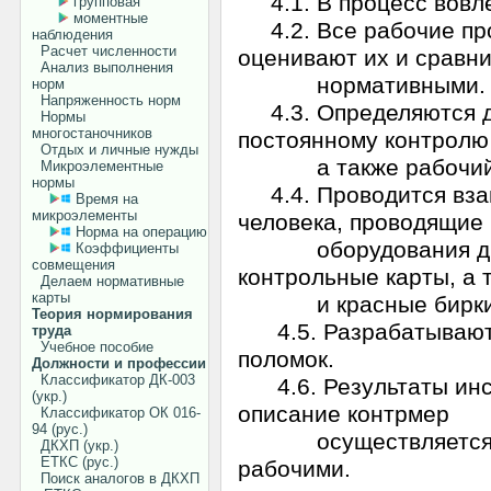
4.1. В процесс вовле
групповая
моментные
4.2. Все рабочие про
наблюдения
Расчет численности
оценивают их и сравн
Анализ выполнения
нормативными.
норм
Напряженность норм
4.3. Определяются де
Нормы
многостаночников
постоянному контролю
Отдых и личные нужды
а также рабочий, от
Микроэлементные
нормы
4.4. Проводится взаим
Время на
микроэлементы
человека, проводящие
Норма на операцию
оборудования других
Коэффициенты
совмещения
контрольные карты, а 
Делаем нормативные
карты
и красные бирки
Теория нормирования
4.5. Разрабатываютс
труда
Учебное пособие
поломок.
Должности и профессии
Классификатор ДК-003
4.6. Результаты инсп
(укр.)
описание контрмер
Классификатор ОК 016-
94 (рус.)
осуществляется про
ДКХП (укр.)
ЕТКС (рус.)
рабочими.
Поиск аналогов в ДКХП