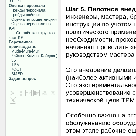
и ЕТКС
Оценка персонала
Шаг 5. Пилотное вне
Грейды персонала
Грейды рабочих
Инженеры, мастера, б
Оценка по компетенциям
инструкции по учетом 
Оценка персонала по
KPI
практического примене
Он-лайн конструктор
карт KPI
необходимости, проход
Бережливое
начинают проводить «
производство
Muda-Mura-Muri
руководством мастера
Кайзен (Kaizen, Кайдзен)
5S
TPM
Это внедрение делает
7QCT
SMED
(наиболее активными 
Задай вопрос
Это экспериментально
усовершенствование ст
технической цели ТРМ,
Особенно важно на это
обслуживанию оборудо
этом этапе рабочие ещ