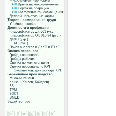
Микроэлементные нормы
Время на микроэлементы
Норма на операцию
Коэффициенты совмещения
Делаем нормативные карты
Теория нормирования труда
Учебное пособие
Должности и профессии
Классификатор ДК-003 (укр.)
Классификатор ОК 016-94 (рус.)
ДКХП (укр.)
ЕТКС (рус.)
Поиск аналогов в ДКХП и ЕТКС
Оценка персонала
Грейды персонала
Грейды рабочих
Оценка по компетенциям
Оценка персонала по
KPI
Он-лайн конструктор карт KPI
Бережливое производство
Muda-Mura-Muri
Кайзен (Kaizen, Кайдзен)
5S
TPM
7QCT
SMED
Задай вопрос