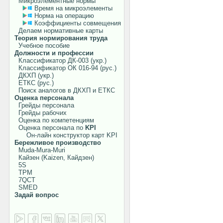
Микроэлементные нормы
Время на микроэлементы
Норма на операцию
Коэффициенты совмещения
Делаем нормативные карты
Теория нормирования труда
Учебное пособие
Должности и профессии
Классификатор ДК-003 (укр.)
Классификатор ОК 016-94 (рус.)
ДКХП (укр.)
ЕТКС (рус.)
Поиск аналогов в ДКХП и ЕТКС
Оценка персонала
Грейды персонала
Грейды рабочих
Оценка по компетенциям
Оценка персонала по
KPI
Он-лайн конструктор карт KPI
Бережливое производство
Muda-Mura-Muri
Кайзен (Kaizen, Кайдзен)
5S
TPM
7QCT
SMED
Задай вопрос