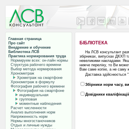
Главная страница
БІБЛІОТЕКА
Про сайт
Внедрение и обучение
Библиотека ЛСВ
На ЛСВ консультант раз
Практика нормирования труда
збірниках, випусках ДКХП та
Нормируем всех: он-лайн нормы
невеликими накладами. Якщо
Структура рабочего времени
нижче переліку, то Ви може
Выбор метода нормирования
Вам саме копію, а не саму 
Хронометраж
Даставка здійснюється "У
Хрометраж на смартфоне
Хронометраж в формулу
Збірники норм часу, в
Фотография рабочего времени
Фотография на смартфоне
Довідники кваліфікаці
индивидуальная
групповая
моментные наблюдения
Расчет численности
Анализ выполнения норм
Напряженность норм
Нормы многостаночников
Отдых и личные нужды